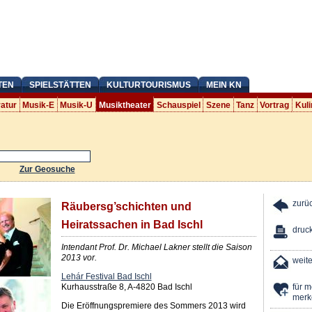
TEN
SPIELSTÄTTEN
KULTURTOURISMUS
MEIN KN
ratur
Musik-E
Musik-U
Musiktheater
Schauspiel
Szene
Tanz
Vortrag
Kuli
Zur Geosuche
zurü
Räubersg’schichten und
Heiratssachen in Bad Ischl
druc
Intendant Prof. Dr. Michael Lakner stellt die Saison
2013 vor.
weit
Lehár Festival Bad Ischl
Kurhausstraße 8, A-4820 Bad Ischl
für 
merk
Die Eröffnungspremiere des Sommers 2013 wird