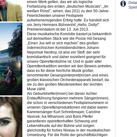
einem Werk gelten, das wir als logische
Detai
Fortsetzung des ersten „deutschen Musicals“, „Im
Spiel
weißen Rössl”, sehen, das 2011 zu den 50-Jahre-
Feierlichkeiten unserer Festspiele
aufsehenerregenden Erfolg hatte. Es handelt sich
um Jerry Hermans Bühnenhit „Hello, Dolly!”.
Premierendatum ist der 13. Juli 2013.
Diese musikalische Komödie basiert ja bekanntlich
auf demselben Stück wie die Posse mit Gesang
„Einen Jux will er sich machen” des großen
österreichischen Komö­diendichters Johann
Nepomuk Nestroy, ist also ein Stoff, der sehr
komödiantisch und daher exzellent geeignet für
unsere Operettenbühne ist. Und in guter alter
Operettentradition werden wir den Beweis antreten,
dass es für diese herrliche Musik großer,
renommierter Gesangsinterpret(in­­n)en und eines
großen klassischen Orchesterapparats bedarf, da
sie zu den großen Meisterwerken der leichten
Muse zählt.
Als Geburtshelfer(innen) bei dieser Ischler
Erstaufführung fungieren mehrere Sänge­r(in­nen),
die schon in verschiedenen Festspielsommern in
unseren Operettenproduktionen mit dabei waren:
Kammersänger Kurt Schreibmayer, Caroline
Vasicek, Iva Mihanovic und Boris Pfeifer
garantieren operettenhaften Schwung und
Lebensfreude auf der Bühne und sorgen
gleichzeitig für hohes Niveau in der musikalischen
Umsetzung. Für die Rolle der geschäftstüchtigen