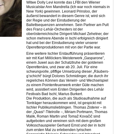
Witwe Dolly Levi konnte das LFBI den Wiener
Musicalstar Ann Mand­rella (Ich war noch niemals in
New York) gewinnen. Leonard Prinsloo, der
äußerst bewandert in diesem Genre ist, wird sich
der Regie und der Einstudierung der
Ballettsequenzen annehmen. Sein Partner am Pult
des Franz-Lehár-Orchesters ist der
oberösterreichische Dirigent Michael Zehetner, der
schon mehrere Abende in Ischl erfolgreich dirigiert
hat und bei der Einstudierung vieler unserer
Operettenproduktionen mit von der Partie war.
Eine weitere Ischler Erstaufführung präsentieren
wir mit Karl Millöckers Meisterwerk „Gasparone”,
einem Juwel aus der Schatztruhe der goldenen
Operettenära, und zwar ab 20. Juli. Für eine
schwungvolle, pfiffige Umsetzung dieser „Räubers­
g’schicht“ bürgt Dolores Schmidinger, die durch ihr
regieliches Können das Verwirr- und Wechselspiel
zu einem Pointenfeuerwerk erster Güte machen
wird, assistiert vom Ersten Dirigenten des Lehár
Festivals Bad Ischl, Marius Burkert.
Die Produktion, die auch als Studioaufnahme auf
Tonträger herauskommen wird, ist gespickt mit
Ischler Publikumslieblingen. Thomas Zisterer – in
der „Quasi“­-Titelrolle –, Miriam Portmann, Thomas
Malik, Roman Martin und Tomaž Kovačič sind
aufgeboten und vereinen sich mit dem großen
Volksschauspieler Gerhard Ernst und der in Ischl
zum ersten Mal zu er­lebenden lyrischen