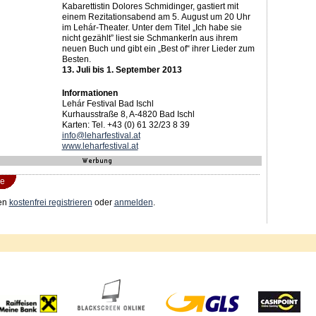
Kabarettistin Dolores Schmidinger, gastiert mit
einem Rezitationsabend am 5. August um 20 Uhr
im Lehár-Theater. Unter dem Titel „Ich habe sie
nicht gezählt” liest sie Schmankerln aus ihrem
neuen Buch und gibt ein „Best of“ ihrer Lieder zum
Besten.
13. Juli bis 1. September 2013
Informationen
Lehár Festival Bad Ischl
Kurhausstraße 8, A-4820 Bad Ischl
Karten: Tel. +43 (0) 61 32/23 8 39
info@leharfestival.at
www.leharfestival.at
e
en
kostenfrei registrieren
oder
anmelden
.