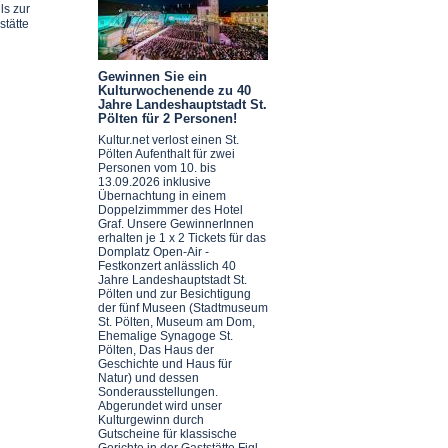
ls zur
stätte
Gewinnen Sie ein
Kulturwochenende zu 40
Jahre Landeshauptstadt St.
Pölten für 2 Personen!
Kultur.net verlost einen St.
Pölten Aufenthalt für zwei
Personen vom 10. bis
13.09.2026 inklusive
Übernachtung in einem
Doppelzimmmer des Hotel
Graf. Unsere GewinnerInnen
erhalten je 1 x 2 Tickets für das
Domplatz Open-Air -
Festkonzert anlässlich 40
Jahre Landeshauptstadt St.
Pölten und zur Besichtigung
der fünf Museen (Stadtmuseum
St. Pölten, Museum am Dom,
Ehemalige Synagoge St.
Pölten, Das Haus der
Geschichte und Haus für
Natur) und dessen
Sonderausstellungen.
Abgerundet wird unser
Kulturgewinn durch
Gutscheine für klassische
Gerichte in der Gaststätte Figl