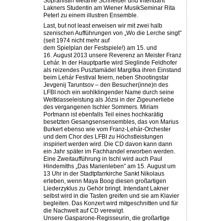
Sopranistin Melanie Schneider und Intendant
Lakners Studentin am Wiener MusikSeminar Rita
Peterl zu einem illustren Ensemble.
Last, but not least erweisen wir mit zwei halb
szenischen Aufführungen von „Wo die Lerche singt”
(seit 1974 nicht mehr auf
dem Spielplan der Festspiele!) am 15. und
16. August 2013 unsere Reverenz an Meister Franz
Lehár. In der Hauptpartie wird Sieglinde Feldhofer
als reizendes Puszta­mädel Margitka ihren Einstand
beim Lehár Festival feiern, neben Shootingstar
Jevgenij Taruntsov – den Besucher(inne)n des
LFBI noch ein wohlklingender Name durch seine
Weltklasseleistung als Józsi in der Zigeunerliebe
des vergangenen Ischler Sommers. Miriam
Portmann ist ebenfalls Teil eines hochkarätig
besetzten Gesangsensensembles, das von Marius
Burkert ebenso wie vom Franz-Lehár-Orchester
und dem Chor des LFBI zu Höchstleistungen
inspiriert werden wird. Die CD davon kann dann
ein Jahr später im Fachhandel erworben werden.
Eine Zweitaufführung in Ischl wird auch Paul
Hindemiths „Das Marienleben” am 15. August um
13 Uhr in der Stadtpfarrkirche Sankt Nikolaus
erleben, wenn ­Maya Boog diesen großartigen
Liederzyklus zu Gehör bringt. Intendant Lakner
selbst wird in die Tasten greifen und sie am Klavier
begleiten. Das Konzert wird mitgeschnitten und für
die Nachwelt auf CD verewigt.
Unsere Gasparone-Regisseurin, die groß­artige