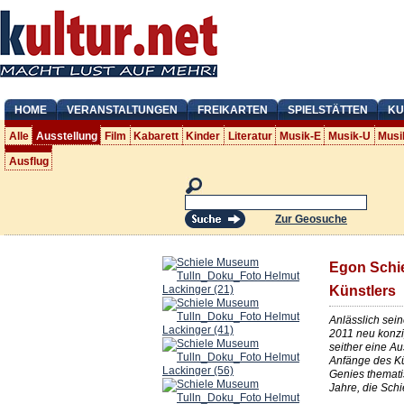
HOME
VERANSTALTUNGEN
FREIKARTEN
SPIELSTÄTTEN
KU
Alle
Ausstellung
Film
Kabarett
Kinder
Literatur
Musik-E
Musik-U
Musi
Ausflug
Zur Geosuche
Egon Schie
Künstlers
Anlässlich sein
2011 neu konzi
seither eine A
Anfänge des K
Genies themati
Jahre, die Schie