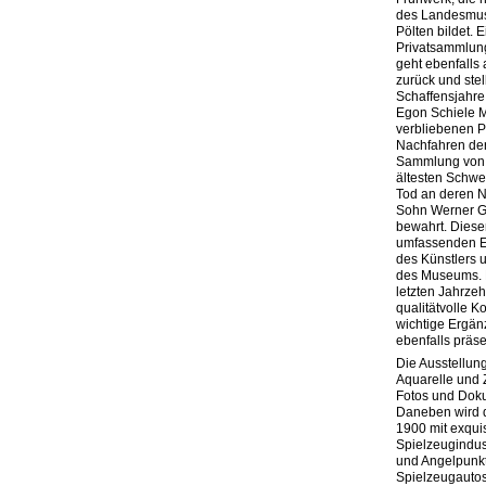
des Landesmus
Pölten bildet. 
Privatsammlung
geht ebenfalls 
zurück und stel
Schaffensjahre 
Egon Schiele M
verbliebenen P
Nachfahren der 
Sammlung von M
ältesten Schwe
Tod an deren N
Sohn Werner Gr
bewahrt. Diese
umfassenden Ei
des Künstlers u
des Museums. D
letzten Jahrzeh
qualitätvolle K
wichtige Ergä
ebenfalls präsen
Die Ausstellun
Aquarelle und 
Fotos und Dok
Daneben wird d
1900 mit exqui
Spielzeugindus
und Angelpunkt 
Spielzeugautos 