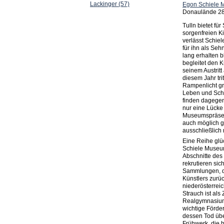
Egon Schiele
Donaulände 28,
Tulln bietet fü
sorgenfreien K
verlässt Schiel
für ihn als Seh
lang erhalten 
begleitet den K
seinem Austrit
diesem Jahr tri
Rampenlicht gr
Leben und Scha
finden dagegen
nur eine Lücke 
Museumspräsent
auch möglich 
ausschließlich 
Eine Reihe glü
Schiele Museum
Abschnitte des
rekru­tieren s
Sammlungen, de
Künstlers zurüc
niederösterreic
Strauch ist als
Realgymnasium
wichtige Förder
dessen Tod üb
Frühwerk, die 