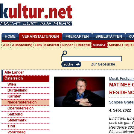
HOME
VERANSTALTUNGEN
FREIKARTEN
SPIELSTÄTTEN
KU
Alle
Ausstellung
Film
Kabarett
Kinder
Literatur
Musik-E
Musik-U
Musi
Zur Geosuche
Alle Länder
Österreich
Musik-Festival
Wien
MATINEE 
Burgenland
RESIDEN
Kärnten
Schloss Graf
Niederösterreich
Oberösterreich
4. Sept. 2022
Salzburg
Eintritt frei! E
Steiermark
noch nie gab: 
Tirol
Residence 2022
Blasmusikkapel
Vorarlberg