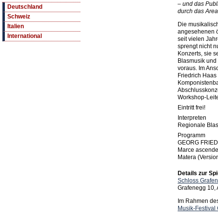
– und das Publ
Deutschland
durch das Areal
Schweiz
Die musikalisc
Italien
angesehenen ö
International
seit vielen Jah
sprengt nicht 
Konzerts, sie 
Blasmusik und 
voraus. Im Ans
Friedrich Haas
Komponistenba
Abschlusskonze
Workshop-Leite
Eintritt frei!
Interpreten
Regionale Bla
Programm
GEORG FRIED
Marce ascenden
Matera (Versio
Details zur Spi
Schloss Grafe
Grafenegg 10,
Im Rahmen des 
Musik-Festival