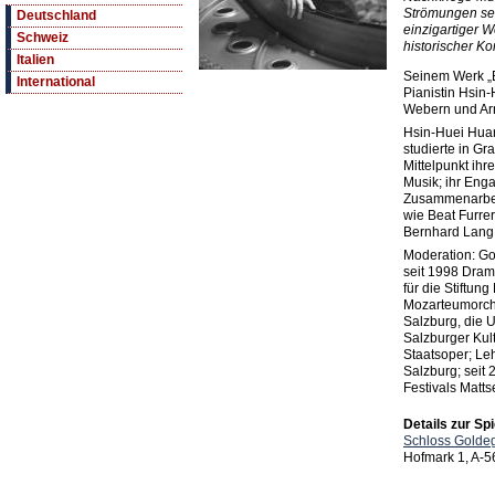
Strömungen sein
Deutschland
einzigartiger 
Schweiz
historischer K
Italien
Seinem Werk „En
International
Pianistin Hsin
Webern und Ar
Hsin-Huei Huan
studierte in G
Mittelpunkt ihr
Musik; ihr Enga
Zusammenarbei
wie Beat Furrer
Bernhard Lang, 
Moderation: Go
seit 1998 Drama
für die Stiftun
Mozarteumorch
Salzburg, die U
Salzburger Kul
Staatsoper; Leh
Salzburg; seit 
Festivals Matt
Details zur Spi
Schloss Golde
Hofmark 1, A-