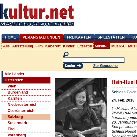
HOME
VERANSTALTUNGEN
FREIKARTEN
SPIELSTÄTTEN
KU
Alle
Ausstellung
Film
Kabarett
Kinder
Literatur
Musik-E
Musik-U
Musi
Zur Geosuche
Alle Länder
Österreich
Hsin-Huei 
Wien
Schloss Gold
Burgenland
Kärnten
24. Feb. 2018
Niederösterreich
Im Mittelpunkt
Oberösterreich
ZIMMERMANN (1
Salzburg
herausragende
20. Jahrhunder
Steiermark
Kompositionen 
Tirol
Schlüsselposit
Vorarlberg
Nachkriegs-Mus