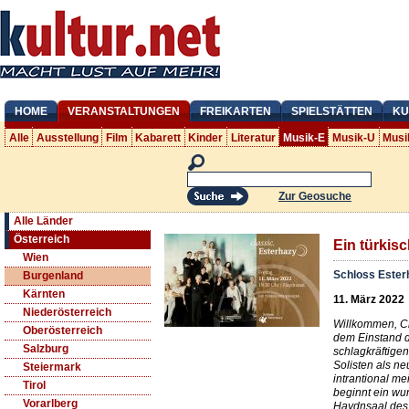
HOME
VERANSTALTUNGEN
FREIKARTEN
SPIELSTÄTTEN
KU
Alle
Ausstellung
Film
Kabarett
Kinder
Literatur
Musik-E
Musik-U
Musi
Zur Geosuche
Alle Länder
Österreich
Ein türkis
Wien
Schloss Ester
Burgenland
Kärnten
11. März 2022
Niederösterreich
Willkommen, Ch
Oberösterreich
dem Einstand 
Salzburg
schlagkräftigen
Solisten als n
Steiermark
intrantional me
Tirol
beginnt ein wu
Vorarlberg
Haydnsaal des 