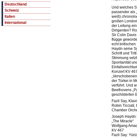
Deutschland
Und welches St
Schweiz
passender als 
weiß) chronolo
Italien
großen London
International
der Leitung ei
Dirigenten? Rob
Sir Colin Davis
flügge geworde
echt britische
Haydn seine S
Schritt und Tri
Stimmung setzt 
Spontanität un
Einfallsreichtu
Konzert KV 46
„Verschobenen
der Türkei in M
verführt. Und 
Beethovens „Pa
geschilderten 
Fazil Say, Klavi
Robin Ticciati, 
Chamber Orche
Joseph Haydn:
„The Miracle“
Wolfgang Amade
KV 467
Fazil Say: Yür