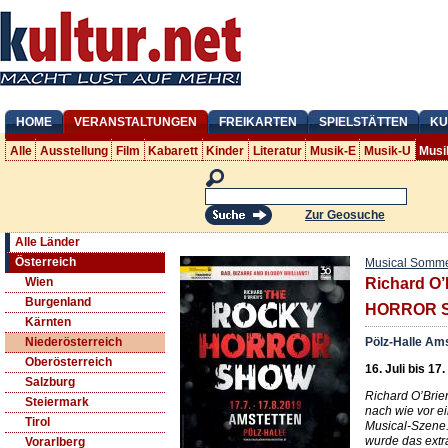
HOME
VERANSTALTUNGEN
FREIKARTEN
SPIELSTÄTTEN
KU
Alle
Ausstellung
Film
Kabarett
Kinder
Literatur
Musik-E
Musik-U
Musi
Zur Geosuche
Alle Länder
Österreich
Musical Somme
Wien
Richard O
Burgenland
HORROR 
Kärnten
Pölz-Halle Am
Niederösterreich
Oberösterreich
16. Juli bis 17
Salzburg
Richard O’Brie
Steiermark
nach wie vor ei
Tirol
Musical-Szene
wurde das extr
Vorarlberg