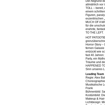
Der Abgrund de
allmählich vo
TOLL – bereit, 
einem schrille
Figuren, paraly
exzentrischen „
MUCH OF A MA
für die unschul
erahnte, fanta
TO THE LEFT.
HOT PATOOTIE
grenzüberschre
Horror-Story –
fernen Galaxie 
entzückt wie s
fast 40 Jahren:
Party, ein Myt
Träume und d
HAPPENED TO 
Sinn unseres 
Leading Team
Regie: Alex Ba
Choreographie
Musikalische L
Frank
Bühnenbild: 
Kostümbild: Di
Makeup & Hair 
Lichtdesign: M