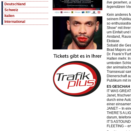
live gesehen, u
Deutschland
legendären Ver
Schweiz
Kein anderes M
Italien
seinem Publikum
International
so enthusiastis
Show“ mit ihrer
um Einfalt und
Anstand, Rausc
Ekstase.
Sobald die Ges
Brad Majors un
Dr. Frank’n’Fur
Halten mehr. I
umtosten Schlos
der animalisch
Transexual sam
Dienerschaft a
Publikum mit in
ES GESCHAH
IT WAS GREAT
Janet, frischver
durch eine Au
einer einsamen
JANET – In ei
THERE’S A LIGH
darum, telefoni
IT’S ASTOUNDIN
FLEETING – er