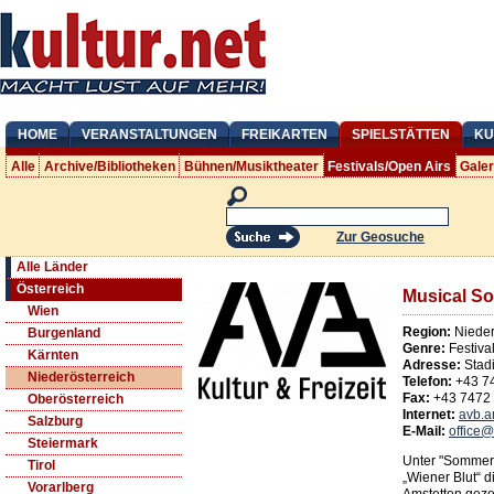
HOME
VERANSTALTUNGEN
FREIKARTEN
SPIELSTÄTTEN
KU
Alle
Archive/Bibliotheken
Bühnen/Musiktheater
Festivals/Open Airs
Gale
Zur Geosuche
Alle Länder
Österreich
Musical S
Wien
Region:
Nieder
Burgenland
Genre:
Festiva
Kärnten
Adresse:
Stad
Niederösterreich
Telefon:
+43 7
Fax:
+43 7472
Oberösterreich
Internet:
avb.
Salzburg
E-Mail:
office
Steiermark
Unter "Sommero
Tirol
„Wiener Blut“ d
Vorarlberg