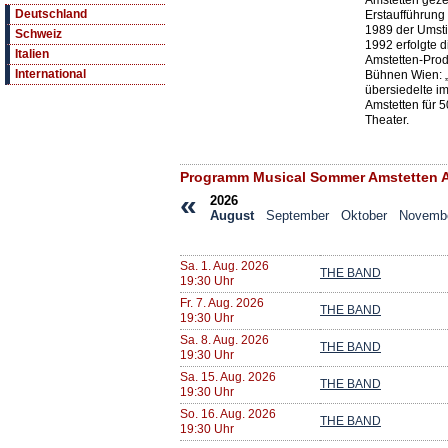
Amstetten gezei
Deutschland
Erstaufführung
1989 der Umsti
Schweiz
1992 erfolgte 
Italien
Amstetten-Prod
International
Bühnen Wien: 
übersiedelte im
Amstetten für 
Theater.
Programm Musical Sommer Amstetten 
«
2026
August
September
Oktober
Novemb
Sa. 1. Aug. 2026
THE BAND
19:30 Uhr
Fr. 7. Aug. 2026
THE BAND
19:30 Uhr
Sa. 8. Aug. 2026
THE BAND
19:30 Uhr
Sa. 15. Aug. 2026
THE BAND
19:30 Uhr
So. 16. Aug. 2026
THE BAND
19:30 Uhr