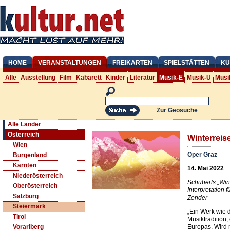
HOME
VERANSTALTUNGEN
FREIKARTEN
SPIELSTÄTTEN
KU
Alle
Ausstellung
Film
Kabarett
Kinder
Literatur
Musik-E
Musik-U
Musi
Zur Geosuche
Alle Länder
Österreich
Winterreis
Wien
Oper Graz
Burgenland
Kärnten
14. Mai 2022
Niederösterreich
Schuberts „Win
Oberösterreich
Interpretation 
Salzburg
Zender
Steiermark
„Ein Werk wie d
Tirol
Musiktradition
Europas. Wird
Vorarlberg