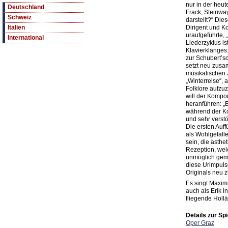
nur in der heu
Deutschland
Frack, Steinway
Schweiz
darstellt?“ Die
Dirigent und K
Italien
uraufgeführte, 
International
Liederzyklus is
Klavierklanges:
zur Schubert’sc
setzt neu zusa
musikalischen 
„Winterreise“, 
Folklore aufzuz
will der Kompo
heranführen: „E
während der Ko
und sehr verstö
Die ersten Au
als Wohlgefall
sein, die ästhe
Rezeption, wel
unmöglich gem
diese Urimpulse
Originals neu 
Es singt Maximi
auch als Erik 
fliegende Hollä
Details zur Spi
Oper Graz