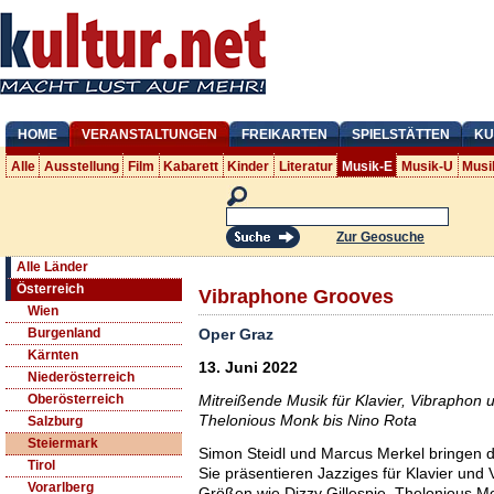
HOME
VERANSTALTUNGEN
FREIKARTEN
SPIELSTÄTTEN
KU
Alle
Ausstellung
Film
Kabarett
Kinder
Literatur
Musik-E
Musik-U
Musi
Zur Geosuche
Alle Länder
Österreich
Vibraphone Grooves
Wien
Oper Graz
Burgenland
Kärnten
13. Juni 2022
Niederösterreich
Mitreißende Musik für Klavier, Vibrapho
Oberösterreich
Thelonious Monk bis Nino Rota
Salzburg
Steiermark
Simon Steidl und Marcus Merkel bringen 
Tirol
Sie präsentieren Jazziges für Klavier un
Vorarlberg
Größen wie Dizzy Gillespie, Thelonious 