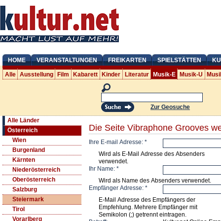
HOME
VERANSTALTUNGEN
FREIKARTEN
SPIELSTÄTTEN
KU
Alle
Ausstellung
Film
Kabarett
Kinder
Literatur
Musik-E
Musik-U
Musi
Zur Geosuche
Alle Länder
Die Seite Vibraphone Grooves we
Österreich
Wien
Ihre E-mail Adresse:
*
Burgenland
Wird als E-Mail Adresse des Absenders
Kärnten
verwendet.
Ihr Name:
*
Niederösterreich
Oberösterreich
Wird als Name des Absenders verwendet.
Empfänger Adresse:
*
Salzburg
Steiermark
E-Mail Adresse des Empfängers der
Empfehlung. Mehrere Empfänger mit
Tirol
Semikolon (;) getrennt eintragen.
Vorarlberg