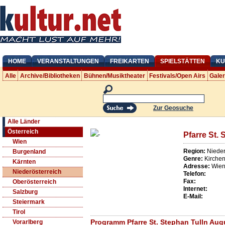
HOME
VERANSTALTUNGEN
FREIKARTEN
SPIELSTÄTTEN
KU
Alle
Archive/Bibliotheken
Bühnen/Musiktheater
Festivals/Open Airs
Gale
Zur Geosuche
Alle Länder
Österreich
Pfarre St. 
Wien
Region:
Nieder
Burgenland
Genre:
Kirche
Kärnten
Adresse:
Wien
Niederösterreich
Telefon:
Fax:
Oberösterreich
Internet:
Salzburg
E-Mail:
Steiermark
Tirol
Programm Pfarre St. Stephan Tulln Aug
Vorarlberg