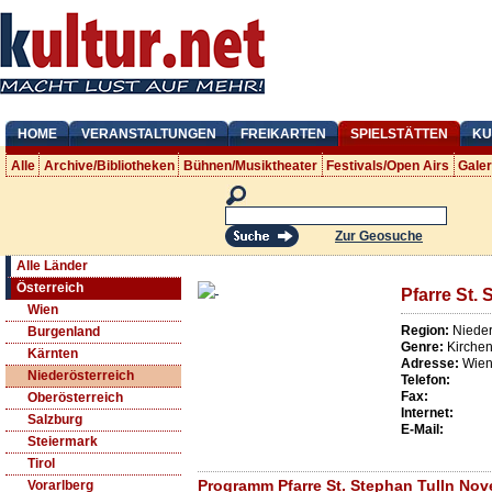
HOME
VERANSTALTUNGEN
FREIKARTEN
SPIELSTÄTTEN
KU
Alle
Archive/Bibliotheken
Bühnen/Musiktheater
Festivals/Open Airs
Gale
Zur Geosuche
Alle Länder
Österreich
Pfarre St. 
Wien
Region:
Nieder
Burgenland
Genre:
Kirche
Kärnten
Adresse:
Wien
Niederösterreich
Telefon:
Fax:
Oberösterreich
Internet:
Salzburg
E-Mail:
Steiermark
Tirol
Programm Pfarre St. Stephan Tulln No
Vorarlberg