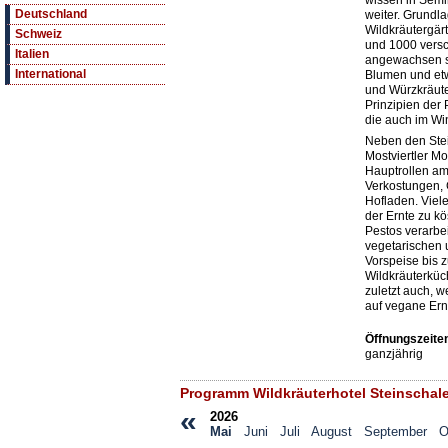
wissen in Sem
Deutschland
weiter. Grundla
Wildkräutergärt
Schweiz
und 1000 vers
Italien
angewachsen si
International
Blumen und etw
und Würzkräut
Prinzipien der 
die auch im Win
Neben den Stei
Mostviertler Mo
Hauptrollen am 
Verkostungen, 
Hofladen. Viel
der Ernte zu k
Pestos verarbei
vegetarischen 
Vorspeise bis z
Wildkräuterküch
zuletzt auch, w
auf vegane Ern
Öffnungszeite
ganzjährig
Programm Wildkräuterhotel Steinschale
«
2026
Mai
Juni
Juli
August
September
O