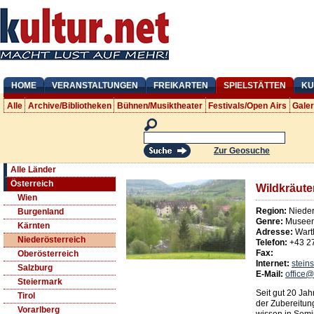
HOME
VERANSTALTUNGEN
FREIKARTEN
SPIELSTÄTTEN
KU
Alle
Archive/Bibliotheken
Bühnen/Musiktheater
Festivals/Open Airs
Gale
Zur Geosuche
Alle Länder
Österreich
Wildkräute
Wien
Region:
Nieder
Burgenland
Genre:
Museen
Kärnten
Adresse:
Wart
Niederösterreich
Telefon:
+43 2
Fax:
Oberösterreich
Internet:
steins
Salzburg
E-Mail:
office@
Steiermark
Seit gut 20 Jah
Tirol
der Zubereitung
Vorarlberg