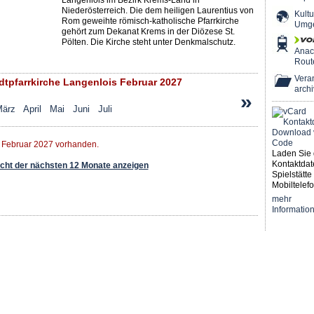
Langenlois im Bezirk Krems-Land in
Niederösterreich. Die dem heiligen Laurentius von
Kultu
Rom geweihte römisch-katholische Pfarrkirche
Umg
gehört zum Dekanat Krems in der Diözese St.
Pölten. Die Kirche steht unter Denkmalschutz.
Ana
Rout
Veran
tpfarrkirche Langenlois Februar 2027
archi
»
ärz
April
Mai
Juni
Juli
r Februar 2027 vorhanden.
Laden Sie 
Kontaktdat
ht der nächsten 12 Monate anzeigen
Spielstätte 
Mobiltelefo
mehr
Informatio