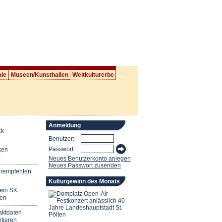
ale
Museen/Kunsthallen
Weltkulturerbe
Anmeldung
ck
Benutzer:
Passwort:
ken
Neues Benutzerkonto anlegen
Neues Passwort zusenden
erempfehlen
Kulturgewinn des Monats
mein SK
en
aktdaten
tieren