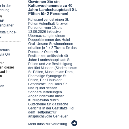
Gewinnen Sie ein
Kulturwochenende zu 40
r in der
Jahre Landeshauptstadt St.
ebung
Pölten für 2 Personen!
Kultur.net verlost einen St.
chB
Pölten Aufenthalt für zwei
enplaner
Personen vom 10. bis
13.09.2026 inklusive
staltungs-
Übernachtung in einem
v
Doppelzimmmer des Hotel
Graf. Unsere GewinnerInnen
erhalten je 1 x 2 Tickets für das
Domplatz Open-Air -
Festkonzert anlässlich 40
Jahre Landeshauptstadt St.
die
Pölten und zur Besichtigung
en dieser
der fünf Museen (Stadtmuseum
auf Ihr
St. Pölten, Museum am Dom,
n.
Ehemalige Synagoge St.
Pölten, Das Haus der
Geschichte und Haus für
nen
Natur) und dessen
Sonderausstellungen.
Abgerundet wird unser
Kulturgewinn durch
Gutscheine für klassische
Gerichte in der Gaststätte Figl
dem Treffpunkt für
anspruchsvolle Genießer.
Mehr Infos zur Verlosung