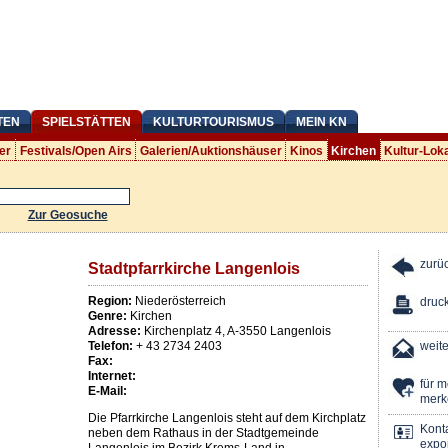
TEN
SPIELSTÄTTEN
KULTURTOURISMUS
MEIN KN
er
Festivals/Open Airs
Galerien/Auktionshäuser
Kinos
Kirchen
Kultur-Lok
Zur Geosuche
zurü
Stadtpfarrkirche Langenlois
Region:
Niederösterreich
druc
Genre:
Kirchen
Adresse:
Kirchenplatz 4
,
A
-
3550
Langenlois
Telefon:
+ 43 2734 2403
weit
Fax:
Internet:
für 
E-Mail:
merk
Die Pfarrkirche Langenlois steht auf dem Kirchplatz
Kont
neben dem Rathaus in der Stadtgemeinde
expor