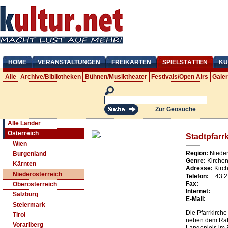
HOME
VERANSTALTUNGEN
FREIKARTEN
SPIELSTÄTTEN
KU
Alle
Archive/Bibliotheken
Bühnen/Musiktheater
Festivals/Open Airs
Gale
Zur Geosuche
Alle Länder
Österreich
Stadtpfarr
Wien
Region:
Nieder
Burgenland
Genre:
Kirche
Kärnten
Adresse:
Kirc
Niederösterreich
Telefon:
+ 43 
Fax:
Oberösterreich
Internet:
Salzburg
E-Mail:
Steiermark
Die Pfarrkirche
Tirol
neben dem Rat
Vorarlberg