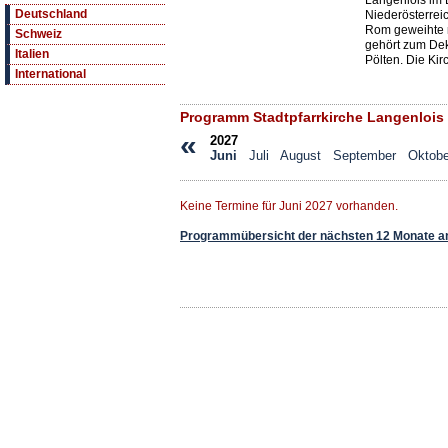
Langenlois im 
Deutschland
Niederösterrei
Rom geweihte r
Schweiz
gehört zum Dek
Italien
Pölten. Die Kir
International
Programm Stadtpfarrkirche Langenlois
«
2027
Juni
Juli
August
September
Oktobe
Keine Termine für Juni 2027 vorhanden.
Programmübersicht der nächsten 12 Monate a