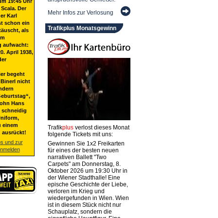
um 19:45 Uhr
 Scala. Der
Mehr Infos zur Verlosung
er Karl
st schon ein
Trafikplus Monatsgewinn
täuscht, als
em
g aufwacht:
20. April 1938,
der
ier begeht
Binerl nicht
ndern
eburtstag“,
Sohn Hans
t schneidig
niform,
u einem
Trafik
plus
verlost dieses Monat
 ausrückt!
folgende Tickets mit uns:
os und zur
Gewinnen Sie 1x2 Freikarten
anmelden
für eines der besten neuen
narrativen Ballett "Two
Carpets" am Donnerstag, 8.
Oktober 2026 um 19:30 Uhr in
der Wiener Stadthalle! Eine
epische Geschichte der Liebe,
verloren im Krieg und
wiedergefunden in Wien. Wien
ist in diesem Stück nicht nur
Schauplatz, sondern die