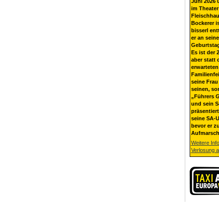
Juni 2026 
im Theater
Fleischhau
Bockerer i
bisserl ent
er an sein
Geburtsta
Es ist der 
aber statt 
erwarteten
Familienfe
seine Frau 
seinen, so
„Führers G
und sein 
präsentier
seine SA-U
bevor er z
Aufmarsch
Weitere Inf
Verlosung 