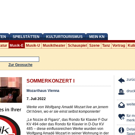
TEN
SPIELSTÄTTEN
KULTURTOURISMUS
MEIN KN
ratur
Musik-E
Musik-U
Musiktheater
Schauspiel
Szene
Tanz
Vortrag
Kuli
Zur Geosuche
zurü
SOMMERKONZERT I
Mozarthaus Vienna
druc
7. Juli 2022
weit
Werke von Wolfgang Amadé Mozart live an jenem
Ort hören, wo er sie einst selbst komponierte!
für 
„Le Nozze di Figaro“, das Rondo für Klavier F-Dur
merk
KV 494 oder das Rondo für Klavier in D-Dur KV
485 – diese einflussreichen Werke wurden von
Detai
Wolfgang Amadé Mozart in seiner Wohnung in der
Spiel