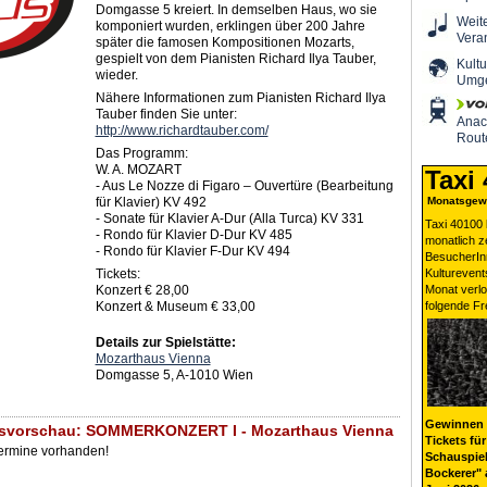
Domgasse 5 kreiert. In demselben Haus, wo sie
Weit
komponiert wurden, erklingen über 200 Jahre
Vera
später die famosen Kompositionen Mozarts,
gespielt von dem Pianisten Richard Ilya Tauber,
Kultu
wieder.
Umg
Nähere Informationen zum Pianisten Richard Ilya
Tauber finden Sie unter:
Ana
http://www.richardtauber.com/
Rout
Das Programm:
W. A. MOZART
Taxi
- Aus Le Nozze di Figaro – Ouvertüre (Bearbeitung
für Klavier) KV 492
Monatsgewi
- Sonate für Klavier A-Dur (Alla Turca) KV 331
Taxi 40100 
- Rondo für Klavier D-Dur KV 485
monatlich 
- Rondo für Klavier F-Dur KV 494
BesucherIn
Tickets:
Kulturevent
Konzert € 28,00
Monat verlo
Konzert & Museum € 33,00
folgende Fr
Details zur Spielstätte:
Mozarthaus Vienna
Domgasse 5, A-1010 Wien
Gewinnen 
gsvorschau: SOMMERKONZERT I - Mozarthaus Vienna
Tickets für
Termine vorhanden!
Schauspiel
Bockerer" 