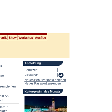
narik
Show
Workshop
Ausflug
Anmeldung
ck
Benutzer:
Passwort:
ken
Neues Benutzerkonto anlegen
Neues Passwort zusenden
erempfehlen
Kulturgewinn des Monats
mein SK
en
ls zur
stätte