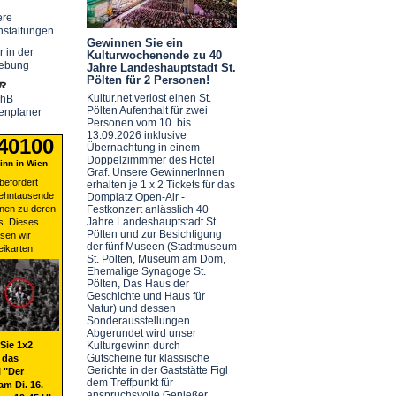
ere
nstaltungen
Gewinnen Sie ein
r in der
Kulturwochenende zu 40
ebung
Jahre Landeshauptstadt St.
Pölten für 2 Personen!
Kultur.net verlost einen St.
chB
Pölten Aufenthalt für zwei
enplaner
Personen vom 10. bis
13.09.2026 inklusive
 40100
Übernachtung in einem
Doppelzimmmer des Hotel
nn in Wien
Graf. Unsere GewinnerInnen
befördert
erhalten je 1 x 2 Tickets für das
zehntausende
Domplatz Open-Air -
nen zu deren
Festkonzert anlässlich 40
Jahre Landeshauptstadt St.
s. Dieses
Pölten und zur Besichtigung
sen wir
der fünf Museen (Stadtmuseum
eikarten:
St. Pölten, Museum am Dom,
Ehemalige Synagoge St.
Pölten, Das Haus der
Geschichte und Haus für
Natur) und dessen
Sonderausstellungen.
Abgerundet wird unser
Sie 1x2
Kulturgewinn durch
Gutscheine für klassische
 das
Gerichte in der Gaststätte Figl
 "Der
dem Treffpunkt für
am Di. 16.
anspruchsvolle Genießer.