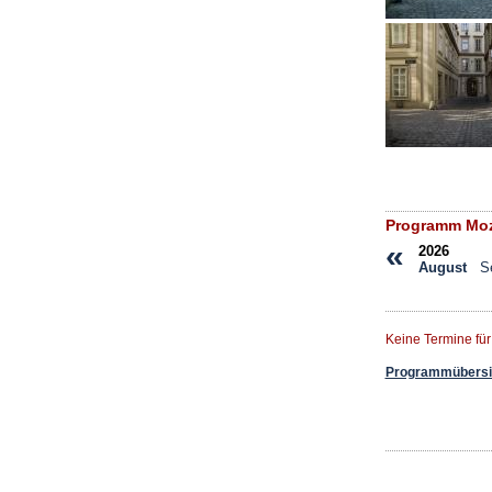
Programm Moz
«
2026
August
S
Keine Termine fü
Programmübersic