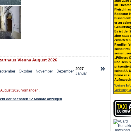
Juni 2026 
im Theater
Fleischhau
Bockerer i
bisserl ent
er an sein
Geburtsta
Es ist der 
aber statt 
erwarteten
Familienfe
seine Frau 
seinen, so
„Führers G
arthaus Vienna August 2026
und sein 
»
präsentier
2027
eptember
Oktober
November
Dezember
seine SA-U
Januar
bevor er z
Aufmarsch
Weitere Inf
Verlosung 
r August 2026 vorhanden.
ht der nächsten 12 Monate anzeigen