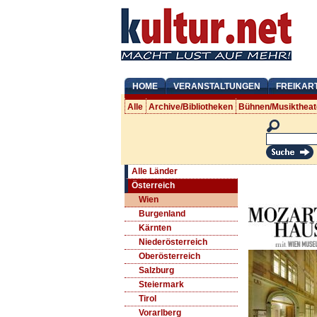
HOME
VERANSTALTUNGEN
FREIKAR
Alle
Archive/Bibliotheken
Bühnen/Musiktheat
Alle Länder
Österreich
Wien
Burgenland
Kärnten
Niederösterreich
Oberösterreich
Salzburg
Steiermark
Tirol
Vorarlberg