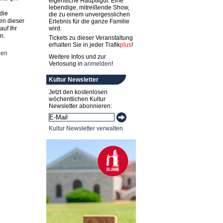
eigentliche Hauptfigur. Eine
lebendige, mitreißende Show,
die
die zu einem unvergesslichen
en dieser
Erlebnis für die ganze Familie
auf Ihr
wird.
n.
Tickets zu dieser Veranstaltung
erhalten Sie in jeder
Trafik
plus
!
nen
Weitere Infos und zur
Verlosung in
anmelden
!
Kultur Newsletter
Jetzt den kostenlosen
wöchentlichen Kultur
Newsletter abonnieren:
Kultur Newsletter verwalten