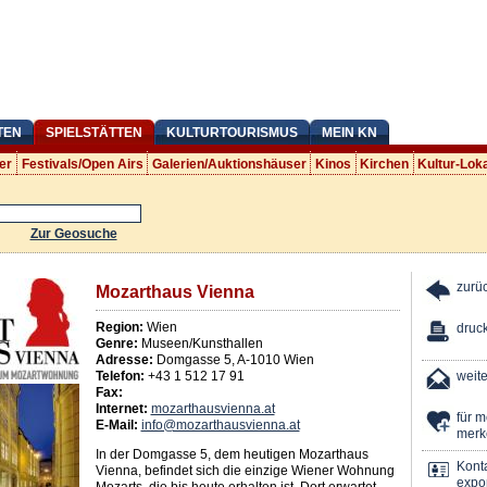
TEN
SPIELSTÄTTEN
KULTURTOURISMUS
MEIN KN
er
Festivals/Open Airs
Galerien/Auktionshäuser
Kinos
Kirchen
Kultur-Lok
Zur Geosuche
zurü
Mozarthaus Vienna
Region:
Wien
druc
Genre:
Museen/Kunsthallen
Adresse:
Domgasse 5
,
A
-
1010
Wien
Telefon:
+43 1 512 17 91
weit
Fax:
Internet:
mozarthausvienna.at
für 
E-Mail:
info@mozarthausvienna.at
merk
In der Domgasse 5, dem heutigen Mozarthaus
Kont
Vienna, befindet sich die einzige Wiener Wohnung
expor