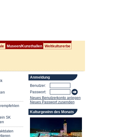
ale
Museen/Kunsthallen
Weltkulturerbe
Anmeldung
ck
Benutzer:
Passwort:
ken
Neues Benutzerkonto anlegen
Neues Passwort zusenden
erempfehlen
Kulturgewinn des Monats
mein SK
en
aktdaten
tieren