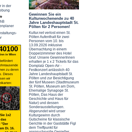
r in der
ebung
Gewinnen Sie ein
Kulturwochenende zu 40
chB
Jahre Landeshauptstadt St.
enplaner
Pölten für 2 Personen!
Kultur.net verlost einen St.
staltungs-
Pölten Aufenthalt für zwei
v
Personen vom 10. bis
13.09.2026 inklusive
 40100
Übernachtung in einem
Doppelzimmmer des Hotel
nn in Wien
Graf. Unsere GewinnerInnen
befördert
erhalten je 1 x 2 Tickets für das
zehntausende
Domplatz Open-Air -
nen zu deren
Festkonzert anlässlich 40
Jahre Landeshauptstadt St.
s. Dieses
Pölten und zur Besichtigung
sen wir
der fünf Museen (Stadtmuseum
eikarten:
St. Pölten, Museum am Dom,
Ehemalige Synagoge St.
Pölten, Das Haus der
Geschichte und Haus für
Natur) und dessen
Sonderausstellungen.
Abgerundet wird unser
Sie 1x2
Kulturgewinn durch
Gutscheine für klassische
 das
Gerichte in der Gaststätte Figl
 "Der
dem Treffpunkt für
am Di. 16.
anspruchsvolle Genießer.