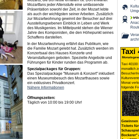
Mozarts, die bis heute erhalten ist. Dort erwartet
Mozartfans jeder Altersstufe eine umfassende
Kultu
Präsentation sowohl der Zeit, in der Mozart lebte
Umg
als auch der wichtigsten seiner Arbeiten. Zusätzlich
zur Mozartwohnung gewinnt der Besucher auf drei
Ana
Ausstellungsebenen Einblick in Leben und Werk
Rout
des Musikgenies. Im Mittelpunkt stehen die Wiener
Jahre des Komponisten, die den Höhepunkt seines
Veran
Schaffens darstellen.
archi
In der Mozartwohnung erfährt das Publikum, wie
die Familie Mozart gelebt hat. Zusätzlich werden im
Taxi
Konzertsaal des Hauses Konzerte und
Veranstaltungen geboten. Spezielle Angebote und
Monatsgewi
Führungen für Kinder runden das Programm ab.
Taxi 40100 
Spezialpackages für Gruppen:
monatlich 
Das Spezialpackage "Museum & Konzert" inkludiert
BesucherIn
einen Museumsbesuch des Mozarthauses sowie
Kulturevent
ein exklusives Privatkonzert.
Monat verlo
Nähere Informationen
folgende Fr
Öffnungszeiten:
Täglich von 10:00 bis 19:00 Uhr!
Gewinnen 
Tickets für
Schauspiel
Bockerer" 