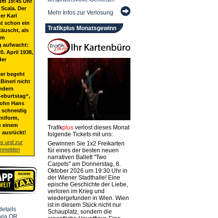
um 19:45 Uhr
 Scala. Der
Mehr Infos zur Verlosung
er Karl
st schon ein
Trafikplus Monatsgewinn
täuscht, als
em
g aufwacht:
20. April 1938,
der
ier begeht
Binerl nicht
ndern
eburtstag“,
Sohn Hans
t schneidig
niform,
u einem
Trafik
plus
verlost dieses Monat
 ausrückt!
folgende Tickets mit uns:
os und zur
Gewinnen Sie 1x2 Freikarten
anmelden
für eines der besten neuen
narrativen Ballett "Two
Carpets" am Donnerstag, 8.
Oktober 2026 um 19:30 Uhr in
der Wiener Stadthalle! Eine
epische Geschichte der Liebe,
verloren im Krieg und
wiedergefunden in Wien. Wien
ist in diesem Stück nicht nur
Schauplatz, sondern die