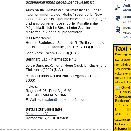
Bösendorfer ihnen gegenüber gewesen ist.
Weit
Auch heute widmen wir uns intensiv den jungen
Vera
Talenten innerhalb der Reihe "Bösendorfer New
Kultu
Generation Artists". Hier bieten wie unseren jungen
Umg
und ambitionierten Bösendorfer Künstlern die
Möglichkeit, sich im Bösendorfer Saal im
Mozarthaus Vienna zu präsentieren.
Ana
Rout
Das Programm:
Horatiu Radulescu: Sonata Nr. 5, "Settle your dust,
Taxi
this is the primal identity”, op. 106 (2003) (E.A.)
John Zorn: Encomia (2018) (E.A.)
Monatsgewi
Bernhard Lag - Intermezzo Nr. 2
Taxi 40100 
monatlich 
Jorge Sánchez-Chiong: Neue Stück für Klavier und
BesucherIn
Elektronik (2019) (U.A.)
Kulturevent
Michael Finnissy: First Political Agenda (1989-
Monat verlo
2006)
folgende Fr
Tickets:
Regulär € 25 | Ermäßigt € 20
Tel.: +43 1 504 66 51 366
E-Mail:
stadtsalon@boesendorfer.com
Details zur Spielstätte:
Mozarthaus Vienna
Domgasse 5, A-1010 Wien
Gewinnen 
Tickets für
Schauspiel