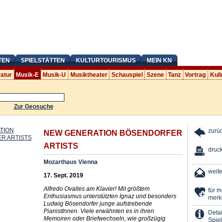
TEN
SPIELSTÄTTEN
KULTURTOURISMUS
MEIN KN
ratur
Musik-E
Musik-U
Musiktheater
Schauspiel
Szene
Tanz
Vortrag
Kuli
Zur Geosuche
zurü
NEW GENERATION BÖSENDORFER
ARTISTS
druc
Mozarthaus Vienna
weit
17. Sept. 2019
Alfredo Ovalles am Klavier! Mit größtem
für 
Enthusiasmus unterstützten Ignaz und besonders
merk
Ludwig Bösendorfer junge aufstrebende
PianistInnen. Viele erwähnten es in ihren
Detai
Memoiren oder Briefwechseln, wie großzügig
Spiel