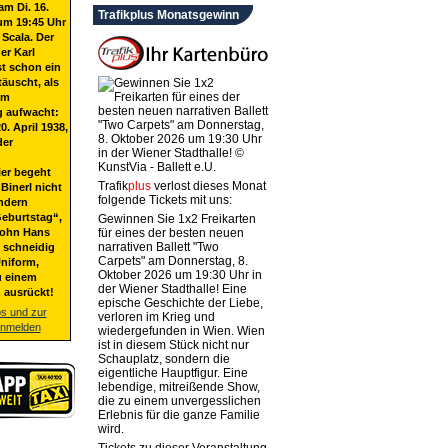
am Di. 16.
Trafikplus Monatsgewinn
um 19:45 Uhr
 Scala. Der
er Karl
st schon ein
täuscht, als
em
g aufwacht:
20. April 1938,
der
ier begeht
Trafik
plus
verlost dieses Monat
Binerl nicht
folgende Tickets mit uns:
ndern
eburtstag“,
Gewinnen Sie 1x2 Freikarten
Sohn Hans
für eines der besten neuen
narrativen Ballett "Two
t schneidig
Carpets" am Donnerstag, 8.
niform,
Oktober 2026 um 19:30 Uhr in
u einem
der Wiener Stadthalle! Eine
 ausrückt!
epische Geschichte der Liebe,
os und zur
verloren im Krieg und
anmelden
wiedergefunden in Wien. Wien
ist in diesem Stück nicht nur
Schauplatz, sondern die
eigentliche Hauptfigur. Eine
lebendige, mitreißende Show,
die zu einem unvergesslichen
Erlebnis für die ganze Familie
wird.