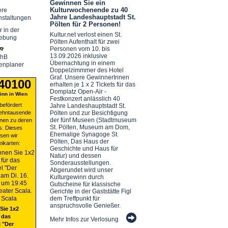
Gewinnen Sie ein
Kulturwochenende zu 40
ere
Jahre Landeshauptstadt St.
nstaltungen
Pölten für 2 Personen!
r in der
Kultur.net verlost einen St.
ebung
Pölten Aufenthalt für zwei
Personen vom 10. bis
13.09.2026 inklusive
chB
Übernachtung in einem
enplaner
Doppelzimmmer des Hotel
Graf. Unsere GewinnerInnen
 40100
erhalten je 1 x 2 Tickets für das
Domplatz Open-Air -
nn in Wien
Festkonzert anlässlich 40
befördert
Jahre Landeshauptstadt St.
zehntausende
Pölten und zur Besichtigung
der fünf Museen (Stadtmuseum
nen zu deren
St. Pölten, Museum am Dom,
s. Dieses
Ehemalige Synagoge St.
sen wir
Pölten, Das Haus der
eikarten:
Geschichte und Haus für
Natur) und dessen
Sonderausstellungen.
Abgerundet wird unser
Kulturgewinn durch
Gutscheine für klassische
Gerichte in der Gaststätte Figl
dem Treffpunkt für
anspruchsvolle Genießer.
Sie 1x2
 das
Mehr Infos zur Verlosung
 "Der