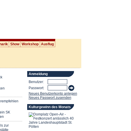
narik
Show
Workshop
Ausflug
Anmeldung
ck
Benutzer:
Passwort:
ken
Neues Benutzerkonto anlegen
Neues Passwort zusenden
erempfehlen
Kulturgewinn des Monats
mein SK
en
ls zur
stätte