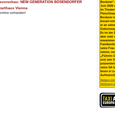
ngsvorschau: NEW GENERATION BÖSENDORFER
Bockerer" 
Juni 2026 
zarthaus Vienna
im Theater
Termine vorhanden!
Fleischhau
Bockerer i
bisserl ent
er an sein
Geburtsta
Es ist der 
aber statt 
erwarteten
Familienfe
seine Frau 
seinen, so
„Führers G
und sein 
präsentier
seine SA-U
bevor er z
Aufmarsch
Weitere Inf
Verlosung 