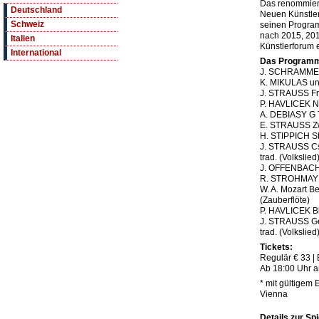
Das renommier
Deutschland
Neuen Künstle
Schweiz
seinen Progra
nach 2015, 20
Italien
Künstlerforum 
International
Das Program
J. SCHRAMMEL
K. MIKULAS un
J. STRAUSS Fr
P. HAVLICEK Nu
A. DEBIASY G 
E. STRAUSS Zw
H. STIPPICH S
J. STRAUSS C
trad. (Volkslie
J. OFFENBACH
R. STROHMAYE
W. A. Mozart B
(Zauberflöte)
P. HAVLICEK B
J. STRAUSS Ge
trad. (Volkslie
Tickets:
Regulär € 33 | 
Ab 18:00 Uhr 
* mit gültigem E
Vienna
Details zur Spi