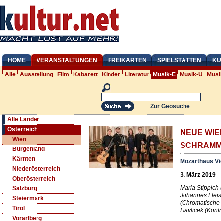
HOME
VERANSTALTUNGEN
FREIKARTEN
SPIELSTÄTTEN
KU
Alle
Ausstellung
Film
Kabarett
Kinder
Literatur
Musik-E
Musik-U
Musi
Zur Geosuche
Alle Länder
Österreich
NEUE WI
Wien
SCHRAMME
Burgenland
Kärnten
Mozarthaus V
Niederösterreich
3. März 2019
Oberösterreich
Maria Stippich 
Salzburg
Johannes Fleis
Steiermark
(Chromatische 
Tirol
Havlicek (Kontr
Vorarlberg