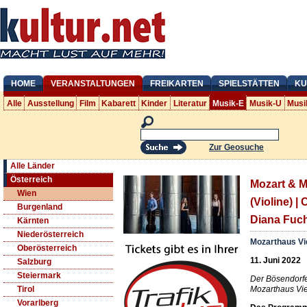
HOME
VERANSTALTUNGEN
FREIKARTEN
SPIELSTÄTTEN
KU
Alle
Ausstellung
Film
Kabarett
Kinder
Literatur
Musik-E
Musik-U
Musi
Zur Geosuche
Alle Länder
Österreich
Mozart & M
Wien
(Violine) |
Burgenland
Diana Fuch
Kärnten
Niederösterreich
Mozarthaus V
Oberösterreich
11. Juni 2022
Salzburg
Steiermark
Der Bösendorf
Mozarthaus Vi
Tirol
Vorarlberg