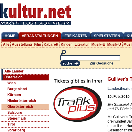
HOME
VERANSTALTUNGEN
FREIKARTEN
SPIELSTÄTTEN
KU
Alle
Ausstellung
Film
Kabarett
Kinder
Literatur
Musik-E
Musik-U
Musi
Zur Geosuche
Alle Länder
Österreich
Gulliver's 
Wien
Landestheater
Burgenland
Kärnten
10. Feb. 2010
Niederösterreich
Ein Gastspiel
Oberösterreich
und TNT Britain
Salzburg
Mit Gulliver’s 
Steiermark
dreihundert Ja
Tirol
das mit viel H
Gesellschaft kri
Vorarlberg