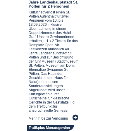
Jahre Landeshauptstadt St.
Pölten für 2 Personen!
Kultur.net verlost einen St.
Pölten Aufenthalt für zwei
Personen vom 10. bis
13.09.2026 inklusive
Übernachtung in einem
Doppelzimmmer des Hotel
Graf. Unsere GewinnerInnen
erhalten je 1 x 2 Tickets für das
Domplatz Open-Air -
Festkonzert anlässlich 40
Jahre Landeshauptstadt St.
Pölten und zur Besichtigung
der fünf Museen (Stadtmuseum
St. Pölten, Museum am Dom,
Ehemalige Synagoge St.
Pölten, Das Haus der
Geschichte und Haus für
Natur) und dessen
Sonderausstellungen.
Abgerundet wird unser
Kulturgewinn durch
Gutscheine für klassische
Gerichte in der Gaststätte Figl
dem Treffpunkt für
anspruchsvolle Genießer.
Mehr Infos zur Verlosung
Trafikplus Monatsgewinn