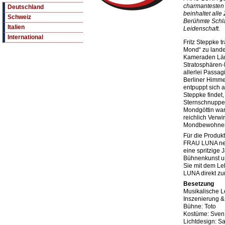
charmantesten
Deutschland
beinhaltet alle
Schweiz
Berühmte Schl
Italien
Leidenschaft.
International
Fritz Steppke t
Mond“ zu lande
Kameraden Lä
Stratosphären-
allerlei Passag
Berliner Himme
entpuppt sich a
Steppke findet
Sternschnuppe,
Mondgöttin war
reichlich Verw
Mondbewohner
Für die Produk
FRAU LUNA neu 
eine spritzige
Bühnenkunst un
Sie mit dem Le
LUNA direkt z
Besetzung
Musikalische L
Inszenierung &
Bühne: Toto
Kostüme: Sven 
Lichtdesign: 