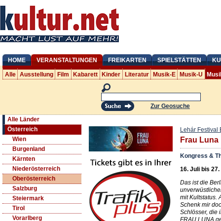
HOME
VERANSTALTUNGEN
FREIKARTEN
SPIELSTÄTTEN
KU
Alle
Ausstellung
Film
Kabarett
Kinder
Literatur
Musik-E
Musik-U
Musi
Zur Geosuche
Alle Länder
Österreich
Lehár Festival 
Wien
Frau Luna
Burgenland
Kongress & Th
Kärnten
Niederösterreich
16. Juli bis 27
Oberösterreich
Das ist die Berl
Salzburg
unverwüstliche
mit Kultstatus.
Steiermark
Schenk mir doc
Tirol
Schlösser, die
Vorarlberg
FRAU LUNA geh