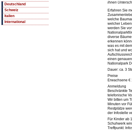
ihnen Untersch
Deutschland
Schweiz
Erfahren Sie m
Zusammenleben 
Italien
welche Baumart
International
welcher Lebensl
werden Sie vo
Nationalparkförs
diverse Bäume 
erkennen könne
was es mit dem
sich hat und w
Aufschlussreich
einen genauen 
Nationalpark D
Dauer: ca. 3 S
Preise
Erwachsene € 1
Anmeldung
Beschränkte Te
telefonische V
Wir bitten um 
Minuten vor Fü
Restplätze werd
der Infostelle 
Für Kinder ab 
Schuhwerk wir
Treffpunkt: Inf