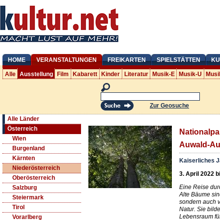
HOME
VERANSTALTUNGEN
FREIKARTEN
SPIELSTÄTTEN
KU
Alle
Ausstellung
Film
Kabarett
Kinder
Literatur
Musik-E
Musik-U
Musi
Zur Geosuche
Alle Länder
Österreich
Nationalpa
Wien
Auwald-A
Burgenland
Kärnten
Kaiserliches 
Niederösterreich
3. April 2022 b
Oberösterreich
Eine Reise dur
Salzburg
Alte Bäume sind
Steiermark
sondern auch v
Tirol
Natur. Sie bild
Lebensraum für
Vorarlberg