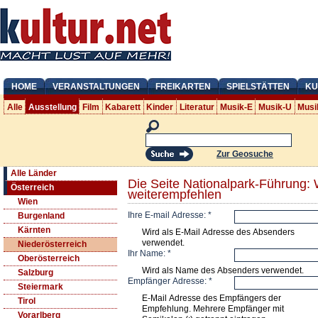
HOME
VERANSTALTUNGEN
FREIKARTEN
SPIELSTÄTTEN
KU
Alle
Ausstellung
Film
Kabarett
Kinder
Literatur
Musik-E
Musik-U
Musi
Zur Geosuche
Alle Länder
Die Seite Nationalpark-Führung
Österreich
weiterempfehlen
Wien
Ihre E-mail Adresse:
*
Burgenland
Kärnten
Wird als E-Mail Adresse des Absenders
verwendet.
Niederösterreich
Ihr Name:
*
Oberösterreich
Wird als Name des Absenders verwendet.
Salzburg
Empfänger Adresse:
*
Steiermark
E-Mail Adresse des Empfängers der
Tirol
Empfehlung. Mehrere Empfänger mit
Vorarlberg