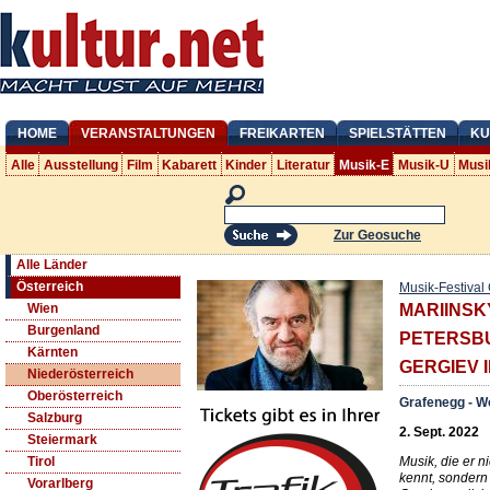
HOME
VERANSTALTUNGEN
FREIKARTEN
SPIELSTÄTTEN
KU
Alle
Ausstellung
Film
Kabarett
Kinder
Literatur
Musik-E
Musik-U
Musi
Zur Geosuche
Alle Länder
Österreich
Musik-Festival
Wien
MARIINSK
Burgenland
PETERSB
Kärnten
GERGIEV II
Niederösterreich
Oberösterreich
Grafenegg - W
Salzburg
2. Sept. 2022
Steiermark
Musik, die er n
Tirol
kennt, sondern 
Vorarlberg