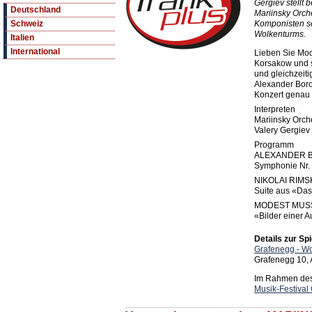
Gergiev stellt 
Deutschland
Mariinsky Orche
Komponisten se
Schweiz
Wolkenturms.
Italien
International
Lieben Sie Mod
Korsakow und s
und gleichzeit
Alexander Boro
Konzert genau r
Interpreten
Mariinsky Orche
Valery Gergiev 
Programm
ALEXANDER 
Symphonie Nr. 
NIKOLAI RIM
Suite aus «Da
MODEST MUS
«Bilder einer A
Details zur Spi
Grafenegg - W
Grafenegg 10,
Im Rahmen des 
Musik-Festival