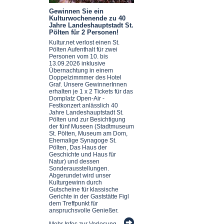
Gewinnen Sie ein
Kulturwochenende zu 40
Jahre Landeshauptstadt St.
Pölten für 2 Personen!
Kultur.net verlost einen St.
Pölten Aufenthalt für zwei
Personen vom 10. bis
13.09.2026 inklusive
Übernachtung in einem
Doppelzimmmer des Hotel
Graf. Unsere GewinnerInnen
erhalten je 1 x 2 Tickets für das
Domplatz Open-Air -
Festkonzert anlässlich 40
Jahre Landeshauptstadt St.
Pölten und zur Besichtigung
der fünf Museen (Stadtmuseum
St. Pölten, Museum am Dom,
Ehemalige Synagoge St.
Pölten, Das Haus der
Geschichte und Haus für
Natur) und dessen
Sonderausstellungen.
Abgerundet wird unser
Kulturgewinn durch
Gutscheine für klassische
Gerichte in der Gaststätte Figl
dem Treffpunkt für
anspruchsvolle Genießer.