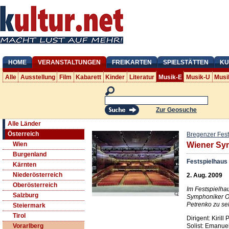
HOME
VERANSTALTUNGEN
FREIKARTEN
SPIELSTÄTTEN
KU
Alle
Ausstellung
Film
Kabarett
Kinder
Literatur
Musik-E
Musik-U
Musi
Zur Geosuche
Alle Länder
Österreich
Bregenzer Fest
Wien
Wiener Sy
Burgenland
Festspielhaus
Kärnten
Niederösterreich
2. Aug. 2009
Oberösterreich
Im Festspielha
Salzburg
Symphoniker Orc
Petrenko zu se
Steiermark
Tirol
Dirigent: Kirill
Solist: Emanuel
Vorarlberg