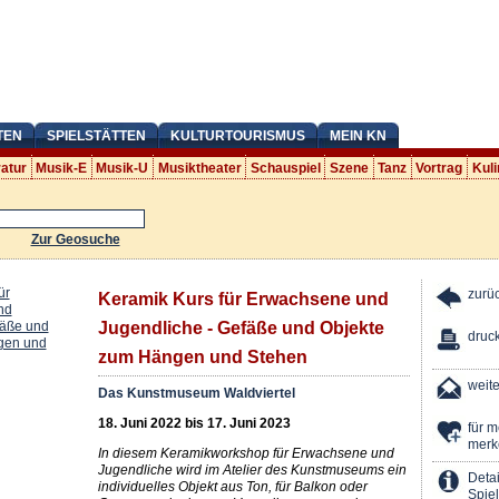
TEN
SPIELSTÄTTEN
KULTURTOURISMUS
MEIN KN
ratur
Musik-E
Musik-U
Musiktheater
Schauspiel
Szene
Tanz
Vortrag
Kuli
Zur Geosuche
zurü
Keramik Kurs für Erwachsene und
Jugendliche - Gefäße und Objekte
druc
zum Hängen und Stehen
weit
Das Kunstmuseum Waldviertel
18. Juni 2022 bis 17. Juni 2023
für 
merk
In diesem Keramikworkshop für Erwachsene und
Jugendliche wird im Atelier des Kunstmuseums ein
Detai
individuelles Objekt aus Ton, für Balkon oder
Spiel