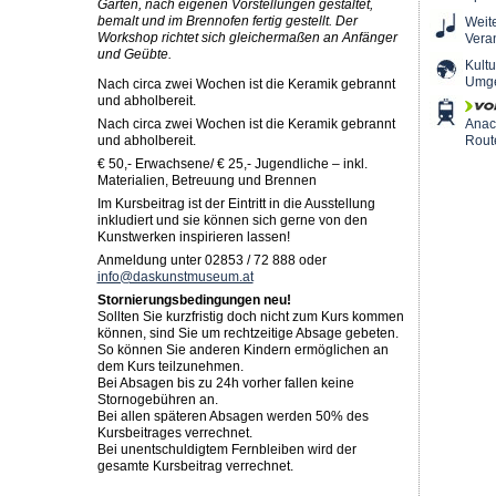
Garten, nach eigenen Vorstellungen gestaltet,
bemalt und im Brennofen fertig gestellt. Der
Weit
Workshop richtet sich gleichermaßen an Anfänger
Vera
und Geübte.
Kultu
Umg
Nach circa zwei Wochen ist die Keramik gebrannt
und abholbereit.
Nach circa zwei Wochen ist die Keramik gebrannt
Ana
und abholbereit.
Rout
€ 50,- Erwachsene/ € 25,- Jugendliche – inkl.
Materialien, Betreuung und Brennen
Im Kursbeitrag ist der Eintritt in die Ausstellung
inkludiert und sie können sich gerne von den
Kunstwerken inspirieren lassen!
Anmeldung unter 02853 / 72 888 oder
info@daskunstmuseum.at
Stornierungsbedingungen neu!
Sollten Sie kurzfristig doch nicht zum Kurs kommen
können, sind Sie um rechtzeitige Absage gebeten.
So können Sie anderen Kindern ermöglichen an
dem Kurs teilzunehmen.
Bei Absagen bis zu 24h vorher fallen keine
Stornogebühren an.
Bei allen späteren Absagen werden 50% des
Kursbeitrages verrechnet.
Bei unentschuldigtem Fernbleiben wird der
gesamte Kursbeitrag verrechnet.