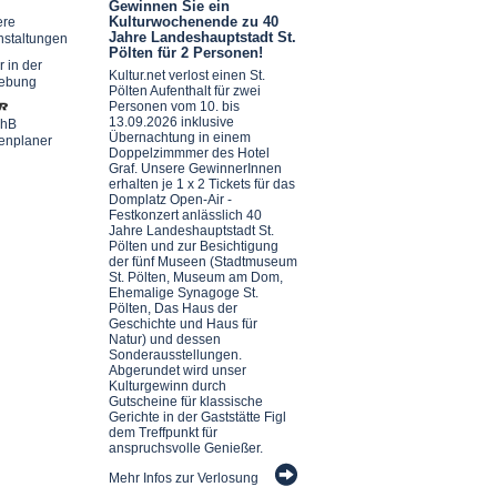
Gewinnen Sie ein
Kulturwochenende zu 40
ere
Jahre Landeshauptstadt St.
nstaltungen
Pölten für 2 Personen!
r in der
Kultur.net verlost einen St.
ebung
Pölten Aufenthalt für zwei
Personen vom 10. bis
13.09.2026 inklusive
chB
Übernachtung in einem
enplaner
Doppelzimmmer des Hotel
Graf. Unsere GewinnerInnen
erhalten je 1 x 2 Tickets für das
Domplatz Open-Air -
Festkonzert anlässlich 40
Jahre Landeshauptstadt St.
Pölten und zur Besichtigung
der fünf Museen (Stadtmuseum
St. Pölten, Museum am Dom,
Ehemalige Synagoge St.
Pölten, Das Haus der
Geschichte und Haus für
Natur) und dessen
Sonderausstellungen.
Abgerundet wird unser
Kulturgewinn durch
Gutscheine für klassische
Gerichte in der Gaststätte Figl
dem Treffpunkt für
anspruchsvolle Genießer.
Mehr Infos zur Verlosung