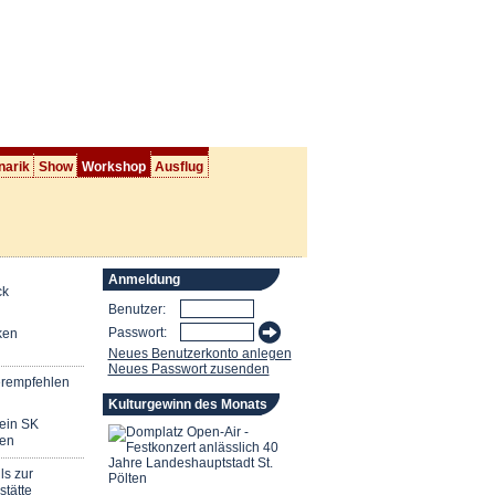
narik
Show
Workshop
Ausflug
Anmeldung
ck
Benutzer:
Passwort:
ken
Neues Benutzerkonto anlegen
Neues Passwort zusenden
erempfehlen
Kulturgewinn des Monats
mein SK
en
ls zur
stätte