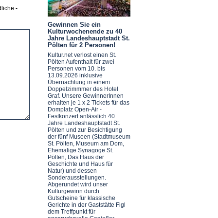
liche -
Gewinnen Sie ein
Kulturwochenende zu 40
Jahre Landeshauptstadt St.
Pölten für 2 Personen!
Kultur.net verlost einen St.
Pölten Aufenthalt für zwei
Personen vom 10. bis
13.09.2026 inklusive
Übernachtung in einem
Doppelzimmmer des Hotel
Graf. Unsere GewinnerInnen
erhalten je 1 x 2 Tickets für das
Domplatz Open-Air -
Festkonzert anlässlich 40
Jahre Landeshauptstadt St.
Pölten und zur Besichtigung
der fünf Museen (Stadtmuseum
St. Pölten, Museum am Dom,
Ehemalige Synagoge St.
Pölten, Das Haus der
Geschichte und Haus für
Natur) und dessen
Sonderausstellungen.
Abgerundet wird unser
Kulturgewinn durch
Gutscheine für klassische
Gerichte in der Gaststätte Figl
dem Treffpunkt für