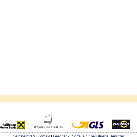
Selbsteintrag
|
Kontakt
|
Feedback
|
Vorteile für registrierte Benutzer