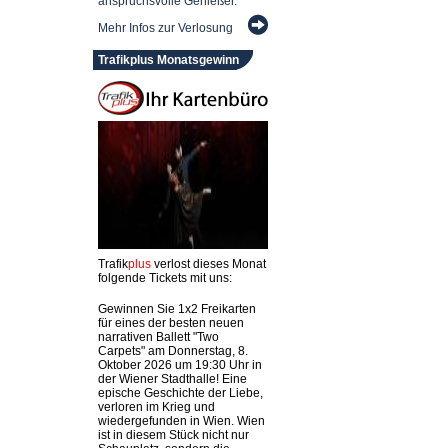
anspruchsvolle Genießer.
Mehr Infos zur Verlosung
Trafikplus Monatsgewinn
Trafik
plus
verlost dieses Monat
folgende Tickets mit uns:
Gewinnen Sie 1x2 Freikarten
für eines der besten neuen
narrativen Ballett "Two
Carpets" am Donnerstag, 8.
Oktober 2026 um 19:30 Uhr in
der Wiener Stadthalle! Eine
epische Geschichte der Liebe,
verloren im Krieg und
wiedergefunden in Wien. Wien
ist in diesem Stück nicht nur