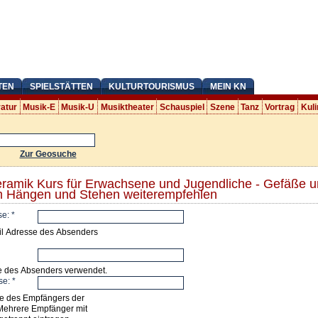
TEN
SPIELSTÄTTEN
KULTURTOURISMUS
MEIN KN
ratur
Musik-E
Musik-U
Musiktheater
Schauspiel
Szene
Tanz
Vortrag
Kuli
Zur Geosuche
eramik Kurs für Erwachsene und Jugendliche - Gefäße 
m Hängen und Stehen weiterempfehlen
se:
*
il Adresse des Absenders
e des Absenders verwendet.
se:
*
e des Empfängers der
Mehrere Empfänger mit