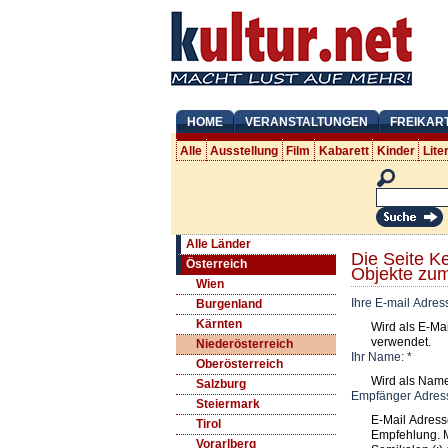
HOME
VERANSTALTUNGEN
FREIKAR
Alle
Ausstellung
Film
Kabarett
Kinder
Lite
Alle Länder
Die Seite K
Österreich
Objekte zu
Wien
Ihre E-mail Adres
Burgenland
Kärnten
Wird als E-Ma
verwendet.
Niederösterreich
Ihr Name:
*
Oberösterreich
Wird als Nam
Salzburg
Empfänger Adres
Steiermark
E-Mail Adress
Tirol
Empfehlung. 
Vorarlberg