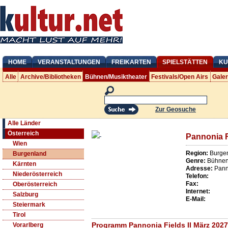
HOME
VERANSTALTUNGEN
FREIKARTEN
SPIELSTÄTTEN
KU
Alle
Archive/Bibliotheken
Bühnen/Musiktheater
Festivals/Open Airs
Gale
Zur Geosuche
Alle Länder
Österreich
Pannonia Fi
Wien
Region:
Burge
Burgenland
Genre:
Bühnen/
Kärnten
Adresse:
Pann
Niederösterreich
Telefon:
Fax:
Oberösterreich
Internet:
Salzburg
E-Mail:
Steiermark
Tirol
Programm Pannonia Fields II März 2027
Vorarlberg