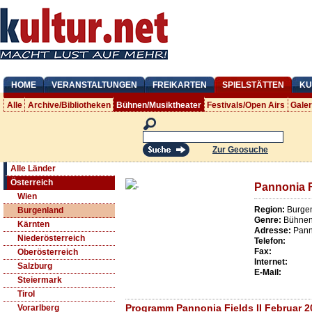
HOME
VERANSTALTUNGEN
FREIKARTEN
SPIELSTÄTTEN
KU
Alle
Archive/Bibliotheken
Bühnen/Musiktheater
Festivals/Open Airs
Gale
Zur Geosuche
Alle Länder
Österreich
Pannonia Fi
Wien
Region:
Burge
Burgenland
Genre:
Bühnen/
Kärnten
Adresse:
Pann
Niederösterreich
Telefon:
Fax:
Oberösterreich
Internet:
Salzburg
E-Mail:
Steiermark
Tirol
Programm Pannonia Fields II Februar 2
Vorarlberg