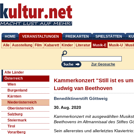
HOME
VERANSTALTUNGEN
FREIKARTEN
SPIELSTÄTTEN
KU
Alle
Ausstellung
Film
Kabarett
Kinder
Literatur
Musik-E
Musik-U
Musi
Zur Geosuche
Alle Länder
Österreich
Kammerkonzert "Still ist es um
Wien
Ludwig van Beethoven
Burgenland
Kärnten
Benediktinerstift Göttweig
Niederösterreich
30. Aug. 2020
Oberösterreich
Salzburg
Kammerkonzert mit ausgewählten Musikst
Steiermark
Beethovens im Altmannisaal des Stiftes Gö
Tirol
Sein allererstes und allerletztes Klaviertr
Vorarlberg