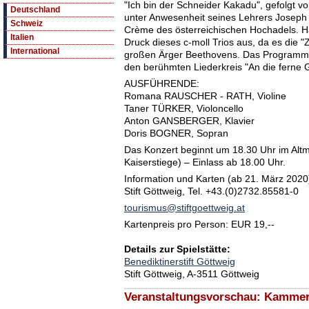
"Ich bin der Schneider Kakadu", gefolgt vom
Deutschland
unter Anwesenheit seines Lehrers Joseph
Schweiz
Crème des österreichischen Hochadels. H
Italien
Druck dieses c-moll Trios aus, da es die 
International
großen Ärger Beethovens. Das Programm 
den berühmten Liederkreis "An die ferne G
AUSFÜHRENDE:
Romana RAUSCHER - RATH, Violine
Taner TÜRKER, Violoncello
Anton GANSBERGER, Klavier
Doris BOGNER, Sopran
Das Konzert beginnt um 18.30 Uhr im Alt
Kaiserstiege) – Einlass ab 18.00 Uhr.
Information und Karten (ab 21. März 2020
Stift Göttweig, Tel. +43.(0)2732.85581-0
tourismus@stiftgoettweig.at
Kartenpreis pro Person: EUR 19,--
Details zur Spielstätte:
Benediktinerstift Göttweig
Stift Göttweig, A-3511 Göttweig
Veranstaltungsvorschau: Kammerk