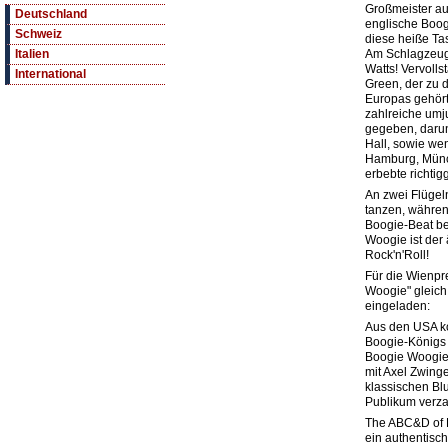
Großmeister a
Deutschland
englische Boog
Schweiz
diese heiße Ta
Am Schlagzeug 
Italien
Watts! Vervolls
International
Green, der zu 
Europas gehört
zahlreiche umj
gegeben, darun
Hall, sowie we
Hamburg, Münch
erbebte richti
An zwei Flügel
tanzen, währen
Boogie-Beat be
Woogie ist der 
Rock'n'Roll!
Für die Wienpr
Woogie" gleich
eingeladen:
Aus den USA k
Boogie-Königs
Boogie Woogie
mit Axel Zwin
klassischen Bl
Publikum verza
The ABC&D of 
ein authentisc