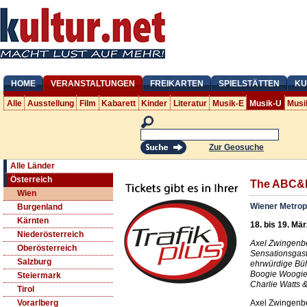
HOME
VERANSTALTUNGEN
FREIKARTEN
SPIELSTÄTTEN
KU
Alle
Ausstellung
Film
Kabarett
Kinder
Literatur
Musik-E
Musik-U
Musi
Zur Geosuche
Alle Länder
Österreich
The ABC&D
Wien
Wiener Metrop
Burgenland
Kärnten
18. bis 19. Mä
Niederösterreich
Axel Zwingenber
Oberösterreich
Sensationsgasts
Salzburg
ehrwürdige Bü
Boogie Woogie 
Steiermark
Charlie Watts 
Tirol
Axel Zwingenbe
Vorarlberg