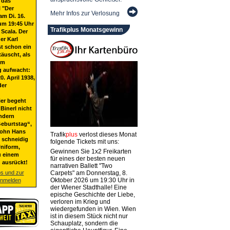
 das
 "Der
Mehr Infos zur Verlosung
am Di. 16.
um 19:45 Uhr
Trafikplus Monatsgewinn
 Scala. Der
er Karl
st schon ein
täuscht, als
em
g aufwacht:
20. April 1938,
der
ier begeht
Binerl nicht
ndern
eburtstag“,
Sohn Hans
Trafik
plus
verlost dieses Monat
t schneidig
folgende Tickets mit uns:
niform,
Gewinnen Sie 1x2 Freikarten
u einem
für eines der besten neuen
 ausrückt!
narrativen Ballett "Two
os und zur
Carpets" am Donnerstag, 8.
Oktober 2026 um 19:30 Uhr in
anmelden
der Wiener Stadthalle! Eine
epische Geschichte der Liebe,
verloren im Krieg und
wiedergefunden in Wien. Wien
ist in diesem Stück nicht nur
Schauplatz, sondern die