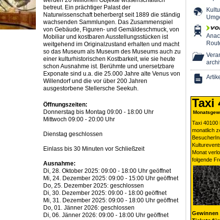
werden 20 Millionen Objekte wissenschaftlich
betreut. Ein prächtiger Palast der
Kultu
Naturwissenschaft beherbergt seit 1889 die ständig
Umg
wachsenden Sammlungen. Das Zusammenspiel
von Gebäude, Figuren- und Gemäldeschmuck, von
Ana
Mobiliar und kostbaren Ausstellungsstücken ist
Rout
weitgehend im Originalzustand erhalten und macht
so das Museum als Museum des Museums auch zu
Veran
einer kulturhistorischen Kostbarkeit, wie sie heute
archi
schon Ausnahme ist. Berühmte und unersetzbare
Exponate sind u.a. die 25.000 Jahre alte Venus von
Artik
Willendorf und die vor über 200 Jahren
ausgestorbene Stellersche Seekuh.
Taxi
Öffnungszeiten:
Donnerstag bis Montag 09:00 - 18:00 Uhr
Monatsgewi
Mittwoch 09:00 - 20:00 Uhr
Taxi 40100 
monatlich 
Dienstag geschlossen
BesucherIn
Kulturevent
Einlass bis 30 Minuten vor Schließzeit
Monat verlo
folgende Fr
Ausnahme:
Di, 28. Oktober 2025: 09:00 - 18:00 Uhr geöffnet
Mi, 24. Dezember 2025: 09:00 - 15:00 Uhr geöffnet
Do, 25. Dezember 2025: geschlossen
Di, 30. Dezember 2025: 09:00 - 18:00 geöffnet
Mi, 31. Dezember 2025: 09:00 - 18:00 Uhr geöffnet
Do, 01. Jänner 2026: geschlossen
Gewinnen 
Di, 06. Jänner 2026: 09:00 - 18:00 Uhr geöffnet