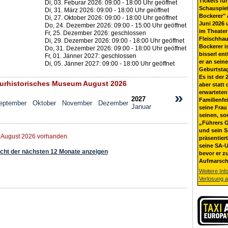
Tickets für
Di, 03. Feburar 2026: 09:00 - 18:00 Uhr geöffnet
Schauspiel
Di, 31. März 2026: 09:00 - 18:00 Uhr geöffnet
Bockerer" 
Di, 27. Oktober 2026: 09:00 - 18:00 Uhr geöffnet
Juni 2026 
Do, 24. Dezember 2026: 09:00 - 15:00 Uhr geöffnet
im Theater
Fr, 25. Dezember 2026: geschlossen
Fleischhau
Di, 29. Dezember 2026: 09:00 - 18:00 Uhr geöffnet
Bockerer i
Do, 31. Dezember 2026: 09:00 - 18:00 Uhr geöffnet
bisserl ent
Fr, 01. Jänner 2027: geschlossen
er an sein
Di, 05. Jänner 2027: 09:00 - 18:00 Uhr geöffnet
Geburtsta
Es ist der 
urhistorisches Museum August 2026
aber statt 
erwarteten
»
2027
Familienfe
eptember
Oktober
November
Dezember
Januar
seine Frau 
seinen, so
„Führers G
und sein 
r August 2026 vorhanden.
präsentier
seine SA-U
ht der nächsten 12 Monate anzeigen
bevor er z
Aufmarsch
Weitere Inf
Verlosung 