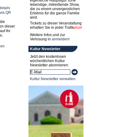
eigentliche Hauptfigur. Eine
lebendige, mitreißende Show,
die zu einem unvergesslichen
Erlebnis für die ganze Familie
wird.
die
Tickets zu dieser Veranstaltung
en dieser
erhalten Sie in jeder
Trafik
plus
!
auf Ihr
Weitere Infos und zur
n.
Verlosung in
anmelden
!
nen
Kultur Newsletter
Jetzt den kostenlosen
wöchentlichen Kultur
Newsletter abonnieren:
Kultur Newsletter verwalten