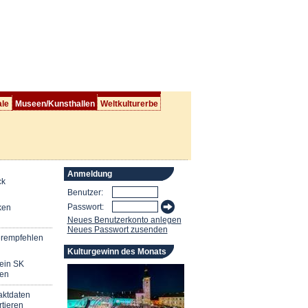
ale
Museen/Kunsthallen
Weltkulturerbe
Anmeldung
ck
Benutzer:
Passwort:
ken
Neues Benutzerkonto anlegen
Neues Passwort zusenden
erempfehlen
Kulturgewinn des Monats
mein SK
en
aktdaten
tieren