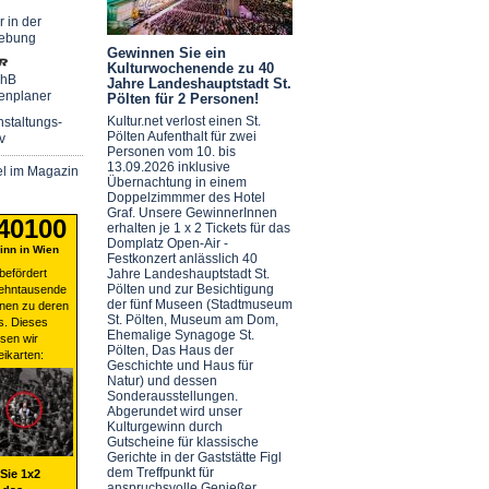
r in der
ebung
Gewinnen Sie ein
Kulturwochenende zu 40
chB
Jahre Landeshauptstadt St.
enplaner
Pölten für 2 Personen!
Kultur.net verlost einen St.
staltungs-
Pölten Aufenthalt für zwei
v
Personen vom 10. bis
13.09.2026 inklusive
el im Magazin
Übernachtung in einem
Doppelzimmmer des Hotel
Graf. Unsere GewinnerInnen
 40100
erhalten je 1 x 2 Tickets für das
Domplatz Open-Air -
nn in Wien
Festkonzert anlässlich 40
befördert
Jahre Landeshauptstadt St.
Pölten und zur Besichtigung
zehntausende
der fünf Museen (Stadtmuseum
nen zu deren
St. Pölten, Museum am Dom,
s. Dieses
Ehemalige Synagoge St.
sen wir
Pölten, Das Haus der
eikarten:
Geschichte und Haus für
Natur) und dessen
Sonderausstellungen.
Abgerundet wird unser
Kulturgewinn durch
Gutscheine für klassische
Gerichte in der Gaststätte Figl
dem Treffpunkt für
Sie 1x2
anspruchsvolle Genießer.