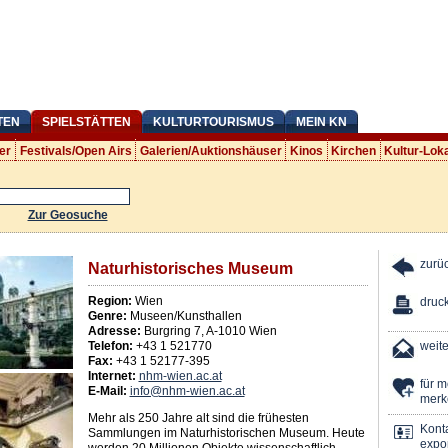
TEN
SPIELSTÄTTEN
KULTURTOURISMUS
MEIN KN
er
Festivals/Open Airs
Galerien/Auktionshäuser
Kinos
Kirchen
Kultur-Lok
Zur Geosuche
zurü
Naturhistorisches Museum
Region:
Wien
druc
Genre:
Museen/Kunsthallen
Adresse:
Burgring 7
,
A
-
1010
Wien
Telefon:
+43 1 521770
weit
Fax:
+43 1 52177-395
Internet:
nhm-wien.ac.at
für 
E-Mail:
info@nhm-wien.ac.at
merk
Mehr als 250 Jahre alt sind die frühesten
Kont
Sammlungen im Naturhistorischen Museum. Heute
expor