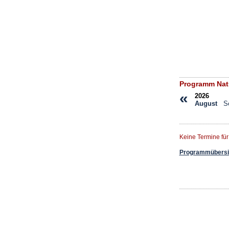
Programm Nat
«
2026
August
S
Keine Termine fü
Programmübersic