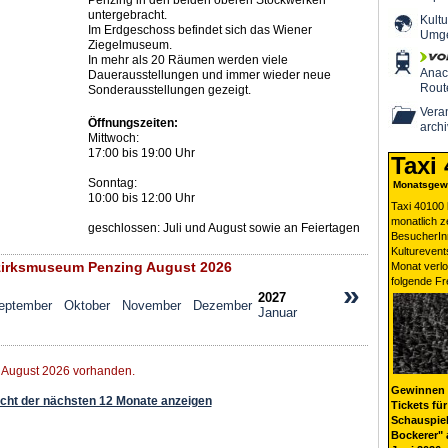
Penzing in den beiden oberen Stockwerken
untergebracht.
Kultu
Im Erdgeschoss befindet sich das Wiener
Umg
Ziegelmuseum.
In mehr als 20 Räumen werden viele
Ana
Dauerausstellungen und immer wieder neue
Rout
Sonderausstellungen gezeigt.
Veran
Öffnungszeiten:
archi
Mittwoch:
17:00 bis 19:00 Uhr
Taxi
Sonntag:
Monatsgewi
10:00 bis 12:00 Uhr
Taxi 40100 
monatlich 
geschlossen: Juli und August sowie an Feiertagen
BesucherIn
Kulturevent
irksmuseum Penzing August 2026
Monat verlo
folgende Fr
»
2027
eptember
Oktober
November
Dezember
Januar
r August 2026 vorhanden.
Gewinnen 
ht der nächsten 12 Monate anzeigen
Tickets für
Schauspiel
Bockerer" 