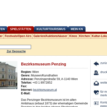
TEN
SPIELSTÄTTEN
KULTURTOURISMUS
MEIN KN
er
Festivals/Open Airs
Galerien/Auktionshäuser
Kinos
Kirchen
Kultur-Lok
Zur Geosuche
zurü
Bezirksmuseum Penzing
Region:
Wien
druc
Genre:
Museen/Kunsthallen
Adresse:
Penzingerstraße 59
,
A
-
1140
Wien
Telefon:
+43 1 8972852
weit
Fax:
Internet:
bezirksmuseum.at
für 
E-Mail:
merk
Das Penzinger Bezirksmuseum ist im alten
Kont
Amtshaus (erbaut 1873) der ehemaligen Gemeinde
expor