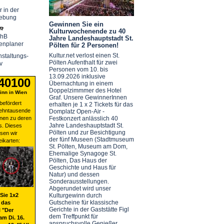
r in der
ebung
Gewinnen Sie ein
Kulturwochenende zu 40
chB
Jahre Landeshauptstadt St.
enplaner
Pölten für 2 Personen!
Kultur.net verlost einen St.
staltungs-
Pölten Aufenthalt für zwei
v
Personen vom 10. bis
13.09.2026 inklusive
 40100
Übernachtung in einem
Doppelzimmmer des Hotel
nn in Wien
Graf. Unsere GewinnerInnen
befördert
erhalten je 1 x 2 Tickets für das
zehntausende
Domplatz Open-Air -
nen zu deren
Festkonzert anlässlich 40
Jahre Landeshauptstadt St.
s. Dieses
Pölten und zur Besichtigung
sen wir
der fünf Museen (Stadtmuseum
eikarten:
St. Pölten, Museum am Dom,
Ehemalige Synagoge St.
Pölten, Das Haus der
Geschichte und Haus für
Natur) und dessen
Sonderausstellungen.
Abgerundet wird unser
Sie 1x2
Kulturgewinn durch
Gutscheine für klassische
 das
Gerichte in der Gaststätte Figl
 "Der
dem Treffpunkt für
am Di. 16.
anspruchsvolle Genießer.