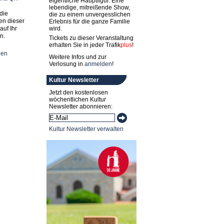
eigentliche Hauptfigur. Eine
lebendige, mitreißende Show,
die
die zu einem unvergesslichen
en dieser
Erlebnis für die ganze Familie
auf Ihr
wird.
n.
Tickets zu dieser Veranstaltung
erhalten Sie in jeder
Trafik
plus
!
nen
Weitere Infos und zur
Verlosung in
anmelden
!
Kultur Newsletter
Jetzt den kostenlosen
wöchentlichen Kultur
Newsletter abonnieren:
Kultur Newsletter verwalten