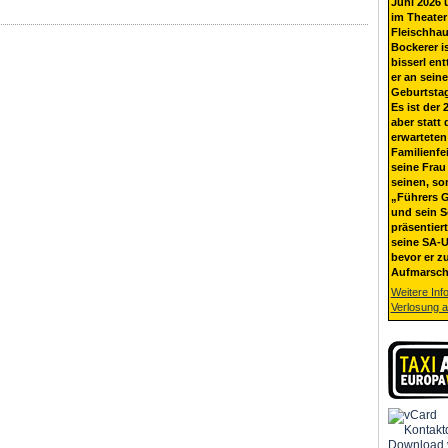
Juni 2026 
im Theater
Fleischhau
Bockerer i
bisserl ent
er an sein
Geburtsta
Es ist der 
aber statt 
erwarteten
Familienfe
seine Frau 
seinen, so
„Führers G
und sein 
präsentier
seine SA-U
bevor er z
Aufmarsch
Weitere Inf
Verlosung 