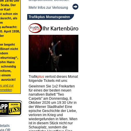
um 19:45 Uhr
 Scala. Der
Mehr Infos zur Verlosung
er Karl
st schon ein
Trafikplus Monatsgewinn
täuscht, als
em
g aufwacht:
20. April 1938,
der
ier begeht
Binerl nicht
ndern
eburtstag“,
Sohn Hans
t schneidig
niform,
u einem
Trafik
plus
verlost dieses Monat
 ausrückt!
folgende Tickets mit uns:
os und zur
Gewinnen Sie 1x2 Freikarten
anmelden
für eines der besten neuen
narrativen Ballett "Two
Carpets" am Donnerstag, 8.
Oktober 2026 um 19:30 Uhr in
der Wiener Stadthalle! Eine
epische Geschichte der Liebe,
verloren im Krieg und
wiedergefunden in Wien. Wien
ist in diesem Stück nicht nur
Schauplatz, sondern die