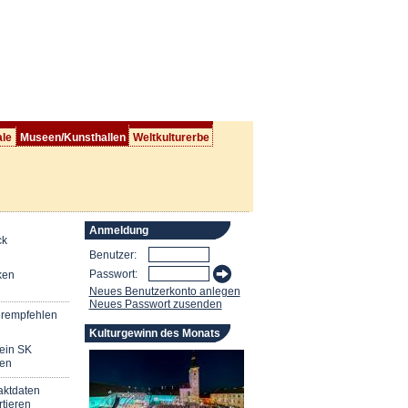
ale
Museen/Kunsthallen
Weltkulturerbe
Anmeldung
ck
Benutzer:
Passwort:
ken
Neues Benutzerkonto anlegen
Neues Passwort zusenden
erempfehlen
Kulturgewinn des Monats
mein SK
en
aktdaten
tieren