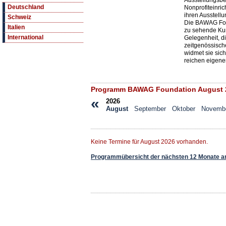
Ausstellungsbe
Deutschland
Nonprofiteinrich
ihren Ausstell
Schweiz
Die BAWAG Foun
Italien
zu sehende Kuns
International
Gelegenheit, d
zeitgenössisch
widmet sie sic
reichen eigene
Programm BAWAG Foundation August 
«
2026
August
September
Oktober
Novemb
Keine Termine für August 2026 vorhanden.
Programmübersicht der nächsten 12 Monate a