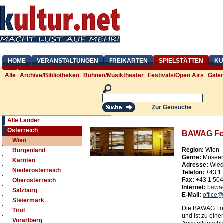
HOME
VERANSTALTUNGEN
FREIKARTEN
SPIELSTÄTTEN
KU
Alle
Archive/Bibliotheken
Bühnen/Musiktheater
Festivals/Open Airs
Gale
Zur Geosuche
Alle Länder
Österreich
BAWAG Fo
Wien
Region:
Wien
Burgenland
Genre:
Museen
Kärnten
Adresse:
Wied
Niederösterreich
Telefon:
+43 1
Fax:
+43 1 50
Oberösterreich
Internet:
bawag
Salzburg
E-Mail:
office
Steiermark
Die BAWAG Fou
Tirol
und ist zu ein
Vorarlberg