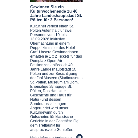
Gewinnen Sie ein
Kulturwochenende zu 40
Jahre Landeshauptstadt St.
Pölten für 2 Personen!
Kultur.net verlost einen St.
Pölten Aufenthalt für zwei
Personen vom 10. bis
13.09.2026 inklusive
Übernachtung in einem
Doppelzimmmer des Hotel
Graf. Unsere GewinnerInnen
erhalten je 1 x 2 Tickets für das
Domplatz Open-Air -
Festkonzert anlässlich 40
Jahre Landeshauptstadt St.
Pölten und zur Besichtigung
der fünf Museen (Stadtmuseum
St. Pölten, Museum am Dom,
Ehemalige Synagoge St.
Pölten, Das Haus der
Geschichte und Haus für
Natur) und dessen
Sonderausstellungen.
Abgerundet wird unser
Kulturgewinn durch
Gutscheine für klassische
Gerichte in der Gaststätte Figl
dem Treffpunkt für
anspruchsvolle Genießer.