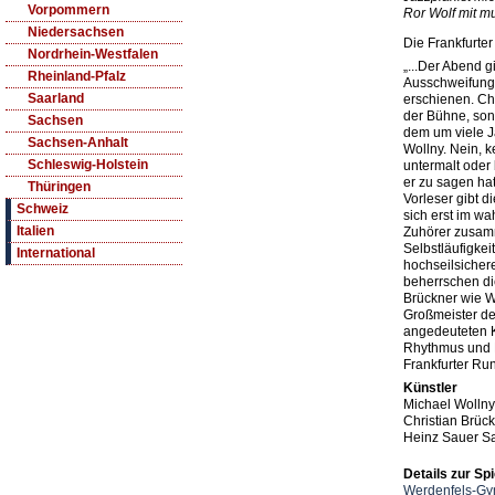
Vorpommern
Ror Wolf mit m
Niedersachsen
Die Frankfurte
Nordrhein-Westfalen
„...Der Abend 
Rheinland-Pfalz
Ausschweifung’
Saarland
erschienen. Chr
der Bühne, son
Sachsen
dem um viele J
Sachsen-Anhalt
Wollny. Nein, 
Schleswig-Holstein
untermalt oder 
er zu sagen ha
Thüringen
Vorleser gibt d
Schweiz
sich erst im 
Italien
Zuhörer zusam
Selbstläufigkei
International
hochseilsichere
beherrschen die
Brückner wie W
Großmeister de
angedeuteten K
Rhythmus und 
Frankfurter Ru
Künstler
Michael Wollny
Christian Brüc
Heinz Sauer S
Details zur Spi
Werdenfels-G