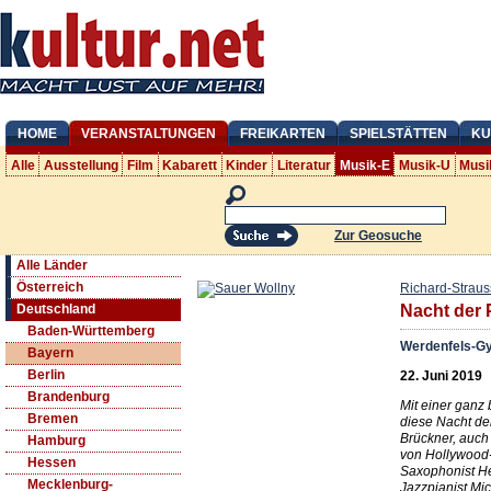
HOME
VERANSTALTUNGEN
FREIKARTEN
SPIELSTÄTTEN
KU
Alle
Ausstellung
Film
Kabarett
Kinder
Literatur
Musik-E
Musik-U
Musi
Zur Geosuche
Alle Länder
Österreich
Richard-Straus
Deutschland
Nacht der 
Baden-Württemberg
Werdenfels-G
Bayern
Berlin
22. Juni 2019
Brandenburg
Mit einer ganz
Bremen
diese Nacht de
Brückner, auch
Hamburg
von Hollywood-
Hessen
Saxophonist He
Mecklenburg-
Jazzpianist Mi