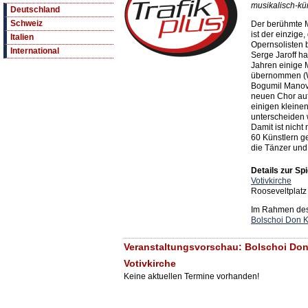
musikalisch-kün
Deutschland
Schweiz
Der berühmte 
ist der einzige
Italien
Opernsolisten 
International
Serge Jaroff h
Jahren einige 
übernommen (W
Bogumil Manov,
neuen Chor au
einigen kleine
unterscheiden 
Damit ist nicht
60 Künstlern g
die Tänzer und 
Details zur Spi
Votivkirche
Rooseveltplatz
Im Rahmen des 
Bolschoi Don 
Veranstaltungsvorschau: Bolschoi Don
Votivkirche
Keine aktuellen Termine vorhanden!