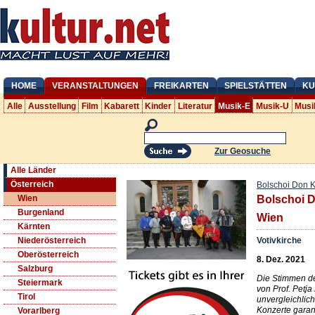
HOME
VERANSTALTUNGEN
FREIKARTEN
SPIELSTÄTTEN
KU
Alle
Ausstellung
Film
Kabarett
Kinder
Literatur
Musik-E
Musik-U
Musi
Zur Geosuche
Alle Länder
Österreich
Bolschoi Don 
Wien
Bolschoi D
Burgenland
Wien
Kärnten
Votivkirche
Niederösterreich
Oberösterreich
8. Dez. 2021
Salzburg
Die Stimmen de
Steiermark
von Prof. Petj
Tirol
unvergleichlic
Konzerte garan
Vorarlberg