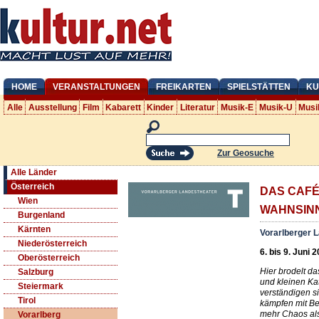
HOME
VERANSTALTUNGEN
FREIKARTEN
SPIELSTÄTTEN
KU
Alle
Ausstellung
Film
Kabarett
Kinder
Literatur
Musik-E
Musik-U
Musi
Zur Geosuche
Alle Länder
Österreich
DAS CAFÉ
Wien
WAHNSIN
Burgenland
Kärnten
Vorarlberger 
Niederösterreich
6. bis 9. Juni 
Oberösterreich
Hier brodelt d
Salzburg
und kleinen Ka
Steiermark
verständigen s
Tirol
kämpfen mit Be
mehr Chaos als
Vorarlberg