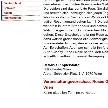
Deutschland
dem ebenso berühmten Kriminalautor Wals
Die beiden sind das perfekte Paar: Sie dis
Schweiz
und streiten sich, bezeugen sich jeden Ta
Italien
Was tut es da zur Sache, dass Walsh seit f
International
außer Rose niemand sehen kann? Die bei
weiterhin in ihrem Strandhaus und setzen i
Walsh nie gestorben. Doch dann beschließ
gehen. Diese Entscheidung bringt Rose a
dazu warten große finanzielle Schwierigkeit
unvollendeter Roman, den er seinerzeit im 
Abhilfe schaffen. Aber wer schreibt ihn fe
Autor Clancy. Er soll Rose helfen, den Ro
schließlich auftaucht, kommt Bewegung ins
Details zur Spielstätte:
Volkstheater Wien
Arthur-Schnitzler-Platz 1, A-1070 Wien
Veranstaltungsvorschau: Roses G
Wien
Keine aktuellen Termine vorhanden!