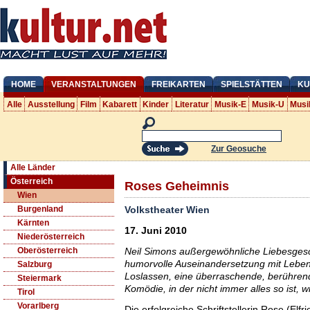
HOME
VERANSTALTUNGEN
FREIKARTEN
SPIELSTÄTTEN
KU
Alle
Ausstellung
Film
Kabarett
Kinder
Literatur
Musik-E
Musik-U
Musi
Zur Geosuche
Alle Länder
Österreich
Roses Geheimnis
Wien
Volkstheater Wien
Burgenland
Kärnten
17. Juni 2010
Niederösterreich
Neil Simons außergewöhnliche Liebesgeschi
Oberösterreich
humorvolle Auseinandersetzung mit Leben
Salzburg
Loslassen, eine überraschende, berühre
Steiermark
Komödie, in der nicht immer alles so ist, w
Tirol
Vorarlberg
Die erfolgreiche Schriftstellerin Rose (Elfrie