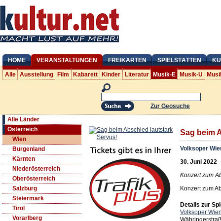
HOME
VERANSTALTUNGEN
FREIKARTEN
SPIELSTÄTTEN
KU
Alle
Ausstellung
Film
Kabarett
Kinder
Literatur
Musik-E
Musik-U
Musi
Zur Geosuche
Alle Länder
Österreich
Sag beim A
Wien
Volksoper Wie
Burgenland
Kärnten
30. Juni 2022
Niederösterreich
Konzert zum Ab
Oberösterreich
Konzert zum Ab
Salzburg
Steiermark
Details zur Spi
Tirol
Volksoper Wie
Vorarlberg
Währingerstra