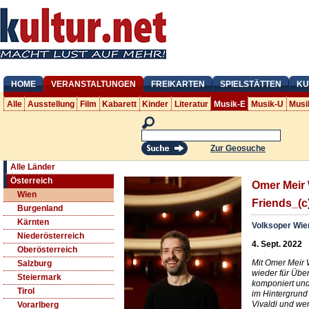
HOME
VERANSTALTUNGEN
FREIKARTEN
SPIELSTÄTTEN
KU
Alle
Ausstellung
Film
Kabarett
Kinder
Literatur
Musik-E
Musik-U
Musi
Zur Geosuche
Alle Länder
Österreich
Omer Meir 
Wien
Friends_(c
Burgenland
Kärnten
Volksoper Wie
Niederösterreich
4. Sept. 2022
Oberösterreich
Mit Omer Meir 
Salzburg
wieder für Übe
Steiermark
komponiert und 
Tirol
im Hintergrund 
Vivaldi und we
Vorarlberg