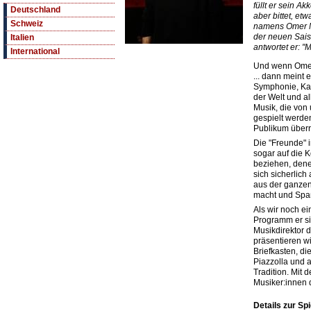
füllt er sein A
Deutschland
aber bittet, e
Schweiz
namens Omer M
der neuen Sais
Italien
antwortet er: 
International
Und wenn Omer
... dann meint 
Symphonie, Ka
der Welt und al
Musik, die von
gespielt werden
Publikum überr
Die "Freunde" 
sogar auf die K
beziehen, dene
sich sicherlich
aus der ganzen
macht und Spaß
Als wir noch e
Programm er si
Musikdirektor 
präsentieren wi
Briefkasten, di
Piazzolla und 
Tradition. Mit
Musiker:innen 
Details zur Spi