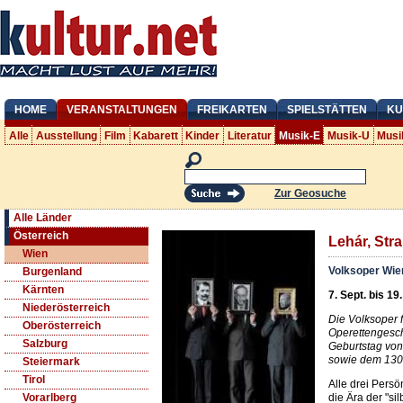
HOME
VERANSTALTUNGEN
FREIKARTEN
SPIELSTÄTTEN
KU
Alle
Ausstellung
Film
Kabarett
Kinder
Literatur
Musik-E
Musik-U
Musi
Zur Geosuche
Alle Länder
Österreich
Lehár, Str
Wien
Volksoper Wie
Burgenland
Kärnten
7. Sept. bis 19
Niederösterreich
Die Volksoper f
Oberösterreich
Operettengesch
Salzburg
Geburtstag von
sowie dem 130e
Steiermark
Tirol
Alle drei Persö
die Ära der "si
Vorarlberg