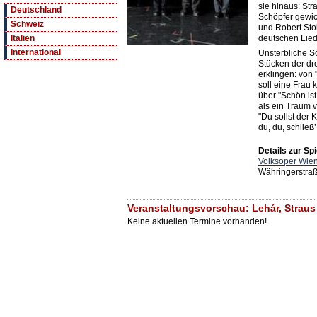
sie hinaus: Str
Deutschland
Schöpfer gewic
Schweiz
und Robert Stolz
deutschen Lied
Italien
International
Unsterbliche S
Stücken der dr
erklingen: von
soll eine Frau 
über "Schön ist
als ein Traum v
"Du sollst der 
du, du, schließ
Details zur Spi
Volksoper Wie
Währingerstra
Veranstaltungsvorschau: Lehár, Straus 
Keine aktuellen Termine vorhanden!