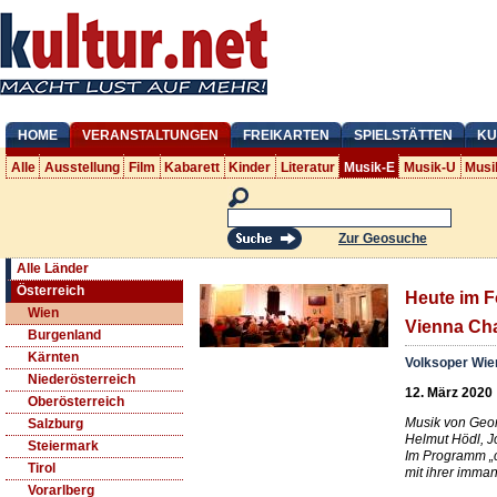
HOME
VERANSTALTUNGEN
FREIKARTEN
SPIELSTÄTTEN
KU
Alle
Ausstellung
Film
Kabarett
Kinder
Literatur
Musik-E
Musik-U
Musi
Zur Geosuche
Alle Länder
Österreich
Heute im Fo
Wien
Vienna Ch
Burgenland
Kärnten
Volksoper Wie
Niederösterreich
12. März 2020
Oberösterreich
Musik von Geor
Salzburg
Helmut Hödl, J
Steiermark
Im Programm „c
Tirol
mit ihrer imman
Vorarlberg