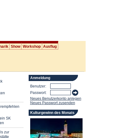
narik
Show
Workshop
Ausflug
Anmeldung
ck
Benutzer:
Passwort:
ken
Neues Benutzerkonto anlegen
Neues Passwort zusenden
erempfehlen
Kulturgewinn des Monats
mein SK
en
ls zur
stätte