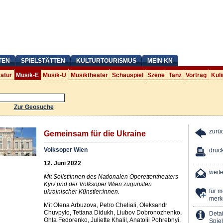
TEN
SPIELSTÄTTEN
KULTURTOURISMUS
MEIN KN
ratur
Musik-E
Musik-U
Musiktheater
Schauspiel
Szene
Tanz
Vortrag
Kuli
Zur Geosuche
zurü
Gemeinsam für die Ukraine
Volksoper Wien
druc
12. Juni 2022
weit
Mit Solist:innen des Nationalen Operettentheaters
Kyiv und der Volksoper Wien zugunsten
für 
ukrainischer Künstler:innen.
merk
Mit Olena Arbuzova, Petro Cheliali, Oleksandr
Chuvpylo, Tetiana Didukh, Liubov Dobronozhenko,
Detai
Ohla Fedorenko, Juliette Khalil, Anatolii Pohrebnyi,
Spiel