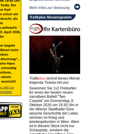
um 19:45 Uhr
 Scala. Der
Mehr Infos zur Verlosung
er Karl
st schon ein
Trafikplus Monatsgewinn
täuscht, als
em
g aufwacht:
20. April 1938,
der
ier begeht
Binerl nicht
ndern
eburtstag“,
Sohn Hans
t schneidig
niform,
u einem
Trafik
plus
verlost dieses Monat
 ausrückt!
folgende Tickets mit uns:
os und zur
Gewinnen Sie 1x2 Freikarten
anmelden
für eines der besten neuen
narrativen Ballett "Two
Carpets" am Donnerstag, 8.
Oktober 2026 um 19:30 Uhr in
der Wiener Stadthalle! Eine
epische Geschichte der Liebe,
verloren im Krieg und
wiedergefunden in Wien. Wien
ist in diesem Stück nicht nur
Schauplatz, sondern die