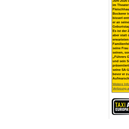
Juni 2026 
im Theater
Fleischhau
Bockerer i
bisserl ent
er an sein
Geburtsta
Es ist der 
aber statt 
erwarteten
Familienfe
seine Frau 
seinen, so
„Führers G
und sein 
präsentier
seine SA-U
bevor er z
Aufmarsch
Weitere Inf
Verlosung 