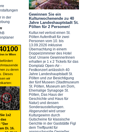
ere
nstaltungen
Gewinnen Sie ein
r in der
Kulturwochenende zu 40
ebung
Jahre Landeshauptstadt St.
Pölten für 2 Personen!
Kultur.net verlost einen St.
chB
Pölten Aufenthalt für zwei
enplaner
Personen vom 10. bis
13.09.2026 inklusive
 40100
Übernachtung in einem
Doppelzimmmer des Hotel
nn in Wien
Graf. Unsere GewinnerInnen
befördert
erhalten je 1 x 2 Tickets für das
zehntausende
Domplatz Open-Air -
nen zu deren
Festkonzert anlässlich 40
Jahre Landeshauptstadt St.
s. Dieses
Pölten und zur Besichtigung
sen wir
der fünf Museen (Stadtmuseum
eikarten:
St. Pölten, Museum am Dom,
Ehemalige Synagoge St.
Pölten, Das Haus der
Geschichte und Haus für
Natur) und dessen
Sonderausstellungen.
Abgerundet wird unser
Sie 1x2
Kulturgewinn durch
Gutscheine für klassische
 das
Gerichte in der Gaststätte Figl
 "Der
dem Treffpunkt für
am Di. 16.
anspruchsvolle Genießer.