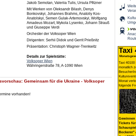
Jakob Semotan, Valeriia Tulis, Ursula Pfitzner
Weit
Mit Werken von Oleksandr Bilash, Denys
Vera
Bonkovskyi, Johannes Brahms, Anatoliy Kos-
Kultu
Anatolskyi, Semen Gulak-Artemovskyi, Wolfgang
Umg
Amadeus Mozart, Mykola Lysenko, Johann Strauß
und Giuseppe Verdi
Orchester der Volksoper Wien
Ana
Rout
Dirigenten: Serhii Didok und Gerrit Prießnitz
Präsentation: Christoph Wagner-Trenkwitz
Taxi
Details zur Spielstätte:
Monatsgewi
Volksoper Wien
Taxi 40100 
Währingerstraße 78, A-1090 Wien
monatlich 
BesucherIn
Kulturevent
svorschau: Gemeinsam für die Ukraine - Volksoper
Monat verlo
folgende Fr
Termine vorhanden!
Gewinnen 
Tickets für
Schauspiel
Bockerer" 