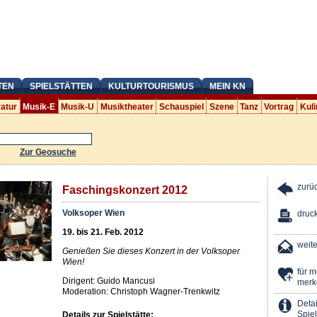
TEN
SPIELSTÄTTEN
KULTURTOURISMUS
MEIN KN
ratur
Musik-E
Musik-U
Musiktheater
Schauspiel
Szene
Tanz
Vortrag
Kuli
Zur Geosuche
zurü
Faschingskonzert 2012
Volksoper Wien
druc
19. bis 21. Feb. 2012
weit
Genießen Sie dieses Konzert in der Volksoper
Wien!
für 
Dirigent: Guido Mancusi
merk
Moderation: Christoph Wagner-Trenkwitz
Detai
Spiel
Details zur Spielstätte: