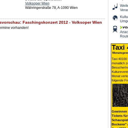
Volksoper Wien
Weit
Währingerstraße 78, A-1090 Wien
Vera
Kultu
Umg
svorschau: Faschingskonzert 2012 - Volksoper Wien
Termine vorhanden!
Ana
Rout
Taxi
Monatsgewi
Taxi 40100 
monatlich 
BesucherIn
Kulturevent
Monat verlo
folgende Fr
Gewinnen 
Tickets für
Schauspiel
Bockerer" 