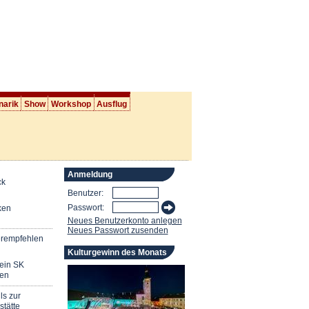
narik
Show
Workshop
Ausflug
Anmeldung
ck
Benutzer:
Passwort:
ken
Neues Benutzerkonto anlegen
Neues Passwort zusenden
erempfehlen
Kulturgewinn des Monats
mein SK
en
ls zur
stätte