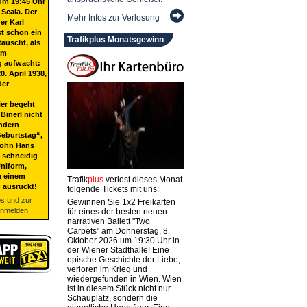
um 19:45 Uhr
 Scala. Der
Mehr Infos zur Verlosung
er Karl
st schon ein
Trafikplus Monatsgewinn
täuscht, als
em
g aufwacht:
20. April 1938,
der
ier begeht
Binerl nicht
ndern
eburtstag“,
Sohn Hans
t schneidig
niform,
u einem
Trafik
plus
verlost dieses Monat
 ausrückt!
folgende Tickets mit uns:
os und zur
Gewinnen Sie 1x2 Freikarten
anmelden
für eines der besten neuen
narrativen Ballett "Two
Carpets" am Donnerstag, 8.
Oktober 2026 um 19:30 Uhr in
der Wiener Stadthalle! Eine
epische Geschichte der Liebe,
verloren im Krieg und
wiedergefunden in Wien. Wien
ist in diesem Stück nicht nur
Schauplatz, sondern die