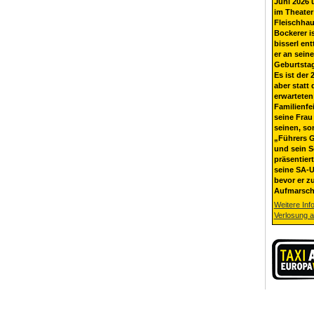
Juni 2026 
im Theater
Fleischhau
Bockerer i
bisserl ent
er an sein
Geburtsta
Es ist der 
aber statt 
erwarteten
Familienfe
seine Frau 
seinen, so
„Führers G
und sein 
präsentier
seine SA-U
bevor er z
Aufmarsch
Weitere Inf
Verlosung 