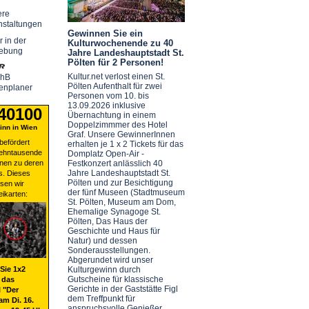
ere
nstaltungen
Gewinnen Sie ein
r in der
Kulturwochenende zu 40
ebung
Jahre Landeshauptstadt St.
Pölten für 2 Personen!
Kultur.net verlost einen St.
chB
Pölten Aufenthalt für zwei
enplaner
Personen vom 10. bis
13.09.2026 inklusive
 40100
Übernachtung in einem
Doppelzimmmer des Hotel
nn in Wien
Graf. Unsere GewinnerInnen
befördert
erhalten je 1 x 2 Tickets für das
zehntausende
Domplatz Open-Air -
nen zu deren
Festkonzert anlässlich 40
Jahre Landeshauptstadt St.
s. Dieses
Pölten und zur Besichtigung
sen wir
der fünf Museen (Stadtmuseum
eikarten:
St. Pölten, Museum am Dom,
Ehemalige Synagoge St.
Pölten, Das Haus der
Geschichte und Haus für
Natur) und dessen
Sonderausstellungen.
Abgerundet wird unser
Sie 1x2
Kulturgewinn durch
Gutscheine für klassische
 das
Gerichte in der Gaststätte Figl
 "Der
dem Treffpunkt für
am Di. 16.
anspruchsvolle Genießer.