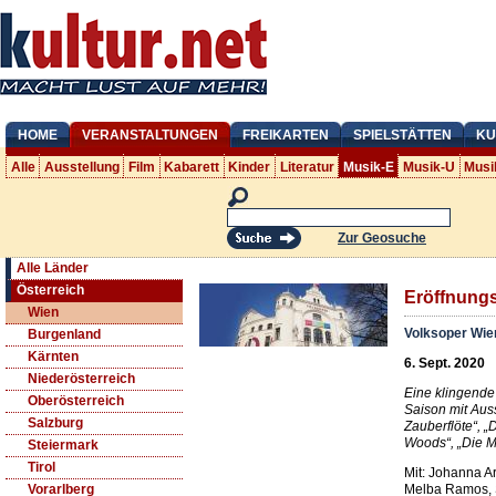
HOME
VERANSTALTUNGEN
FREIKARTEN
SPIELSTÄTTEN
KU
Alle
Ausstellung
Film
Kabarett
Kinder
Literatur
Musik-E
Musik-U
Musi
Zur Geosuche
Alle Länder
Österreich
Eröffnung
Wien
Volksoper Wie
Burgenland
Kärnten
6. Sept. 2020
Niederösterreich
Eine klingend
Oberösterreich
Saison mit Auss
Salzburg
Zauberflöte“, „
Woods“, „Die Ma
Steiermark
Tirol
Mit: Johanna Ar
Melba Ramos, S
Vorarlberg