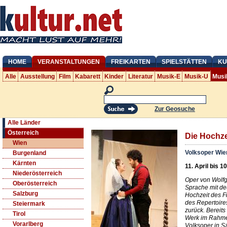
HOME
VERANSTALTUNGEN
FREIKARTEN
SPIELSTÄTTEN
KU
Alle
Ausstellung
Film
Kabarett
Kinder
Literatur
Musik-E
Musik-U
Musi
Zur Geosuche
Alle Länder
Österreich
Die Hochze
Wien
Volksoper Wie
Burgenland
Kärnten
11. April bis 1
Niederösterreich
Oper von Wolfg
Oberösterreich
Sprache mit deu
Salzburg
Hochzeit des F
des Repertoire
Steiermark
zurück. Bereits
Tirol
Werk im Rahme
Vorarlberg
Volksoper in S