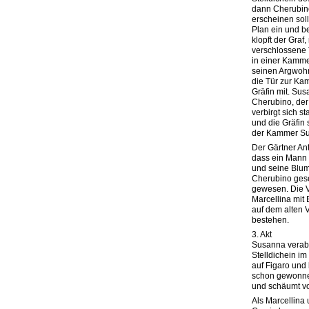
dann Cherubino
erscheinen soll
Plan ein und 
klopft der Graf,
verschlossene 
in einer Kamme
seinen Argwohn
die Tür zur Ka
Gräfin mit. Susa
Cherubino, der 
verbirgt sich s
und die Gräfin 
der Kammer Sus
Der Gärtner An
dass ein Mann
und seine Blum
Cherubino gese
gewesen. Die Ve
Marcellina mit
auf dem alten V
bestehen.
3. Akt
Susanna verabr
Stelldichein im
auf Figaro und 
schon gewonnen
und schäumt vo
Als Marcellina