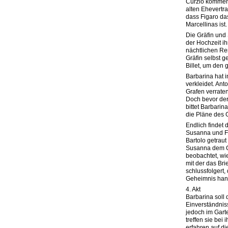
Curzio kommen,
alten Ehevertrag
dass Figaro da
Marcellinas ist.
Die Gräfin un
der Hochzeit i
nächtlichen Re
Gräfin selbst 
Billet, um den
Barbarina hat 
verkleidet. Ant
Grafen verraten
Doch bevor der
bittet Barbari
die Pläne des G
Endlich findet d
Susanna und Fi
Bartolo getrau
Susanna dem Gr
beobachtet, wie
mit der das Bri
schlussfolgert,
Geheimnis hand
4. Akt
Barbarina soll 
Einverständnis
jedoch im Gart
treffen sie bei
erfahren auf d