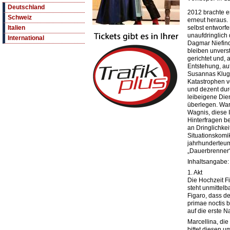
Deutschland
2012 brachte er
Schweiz
erneut heraus. 
selbst entworf
Italien
unaufdringlich
International
Dagmar Niefind
bleiben unvers
gerichtet und,
Entstehung, auf
Susannas Klugh
Katastrophen v
und dezent dur
leibeigene Dien
überlegen. War 
Wagnis, diese I
Hinterfragen b
an Dringlichkei
Situationskomi
jahrhunderteu
„Dauerbrenner“
Inhaltsangabe:
1. Akt
Die Hochzeit F
steht unmittel
Figaro, dass de
primae noctis 
auf die erste N
Marcellina, die
bittet diesen u