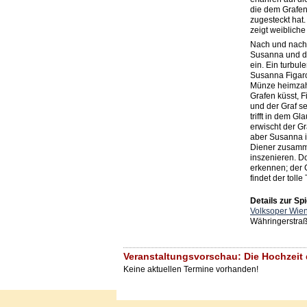
die dem Grafen 
zugesteckt hat.
zeigt weibliche
Nach und nach 
Susanna und di
ein. Ein turbul
Susanna Figaro 
Münze heimzah
Grafen küsst, F
und der Graf 
trifft in dem G
erwischt der Gr
aber Susanna is
Diener zusamm
inszenieren. Do
erkennen; der G
findet der toll
Details zur Spi
Volksoper Wie
Währingerstra
Veranstaltungsvorschau: Die Hochzeit 
Keine aktuellen Termine vorhanden!