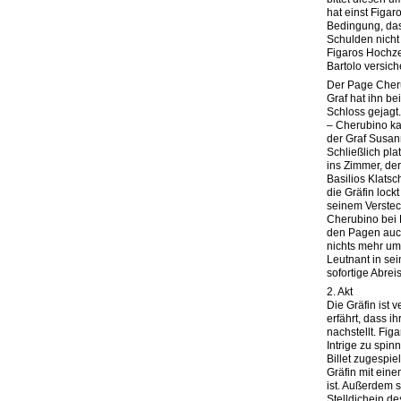
hat einst Figar
Bedingung, dass
Schulden nicht
Figaros Hochze
Bartolo versich
Der Page Cheru
Graf hat ihn b
Schloss gejagt
– Cherubino ka
der Graf Susan
Schließlich pla
ins Zimmer, der
Basilios Klats
die Gräfin lock
seinem Versteck
Cherubino bei 
den Pagen auch
nichts mehr u
Leutnant in se
sofortige Abrei
2. Akt
Die Gräfin ist 
erfährt, dass i
nachstellt. Fi
Intrige zu spin
Billet zugespie
Gräfin mit ein
ist. Außerdem 
Stelldichein de